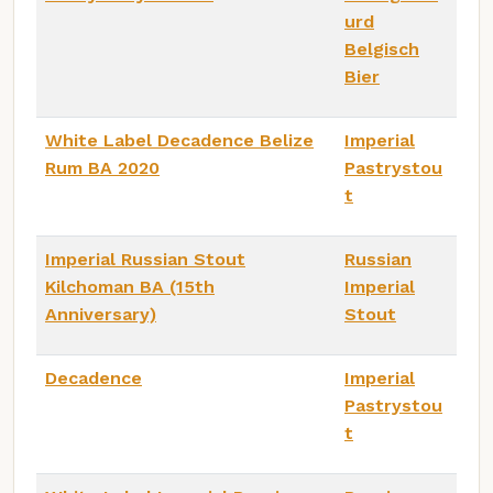
urd
Belgisch
Bier
White Label Decadence Belize
Imperial
Rum BA 2020
Pastrystou
t
Imperial Russian Stout
Russian
Kilchoman BA (15th
Imperial
Anniversary)
Stout
Decadence
Imperial
Pastrystou
t