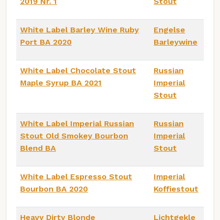
2019 Nr. 1
Stout
White Label Barley Wine Ruby
Engelse
Port BA 2020
Barleywine
White Label Chocolate Stout
Russian
Maple Syrup BA 2021
Imperial
Stout
White Label Imperial Russian
Russian
Stout Old Smokey Bourbon
Imperial
Blend BA
Stout
White Label Espresso Stout
Imperial
Bourbon BA 2020
Koffiestout
Heavy Dirty Blonde
Lichtgekle