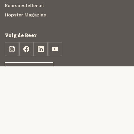
Kaarsbestellen.nl
Hopster Magazine
Volg de Beer
Ontdek jouw box
© 2013-2026 Beer in a Box BV