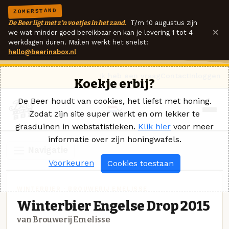
ZOMERSTAND
De Beer ligt met z'n voetjes in het zand.
T/m 10 augustus zijn
×
we wat minder goed bereikbaar en kan je levering 1 tot 4
werkdagen duren. Mailen werkt het snelst:
hello@beerinabox.nl
Ik heb een vraag
Contact
Inloggen
Koekje erbij?
De Beer houdt van cookies, het liefst met honing.
Zodat zijn site super werkt en om lekker te
grasduinen in webstatistieken.
Klik hier
voor meer
informatie over zijn honingwafels.
Navigatie
Voorkeuren
Cookies toestaan
WINTERBIER · BROUWERIJ EMELISSE
Winterbier Engelse Drop 2015
van Brouwerij Emelisse