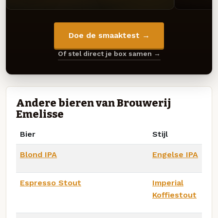
Doe de smaaktest →
Of stel direct je box samen →
Andere bieren van Brouwerij
Emelisse
Bier
Stijl
Blond IPA
Engelse IPA
Espresso Stout
Imperial
Koffiestout