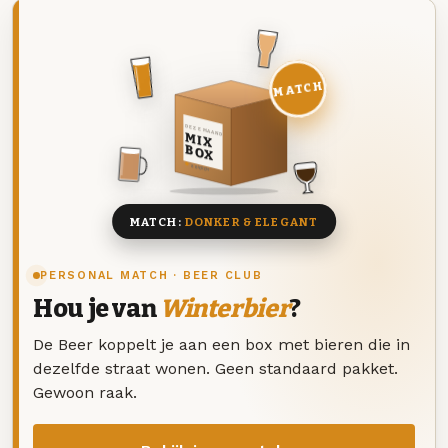
MATCH
DEZE MAAND
MIX
BOX
8 BIEREN
MATCH:
DONKER & ELEGANT
PERSONAL MATCH · BEER CLUB
Hou je van
Winterbier
?
De Beer koppelt je aan een box met bieren die in
dezelfde straat wonen. Geen standaard pakket.
Gewoon raak.