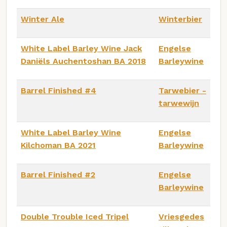
Winter Ale
Winterbier
White Label Barley Wine Jack
Engelse
Daniëls Auchentoshan BA 2018
Barleywine
Barrel Finished #4
Tarwebier -
tarwewijn
White Label Barley Wine
Engelse
Kilchoman BA 2021
Barleywine
Barrel Finished #2
Engelse
Barleywine
Double Trouble Iced Tripel
Vriesgedes