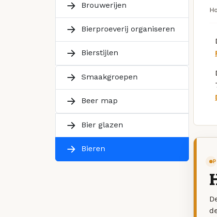
Brouwerijen
H
Bierproeverij organiseren
Bierstijlen
Smaakgroepen
Beer map
Bier glazen
Bieren
P
De
d