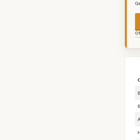
G
O
B