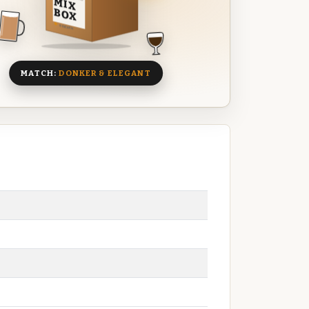
MIX
BOX
8 BIEREN
MATCH:
DONKER & ELEGANT