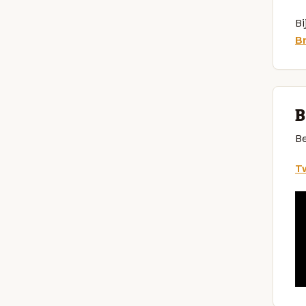
Bi
B
B
Be
Tw