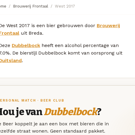
ome
Brouwerij Frontaal
West 2017
De West 2017 is een bier gebrouwen door
Brouwerij
Frontaal
uit Breda.
Deze
Dubbelbock
heeft een alcohol percentage van
7.0%. De bierstijl Dubbelbock komt van oorsprong uit
Duitsland
.
ERSONAL MATCH · BEER CLUB
Hou je van
Dubbelbock
?
 Beer koppelt je aan een box met bieren die in
ezelfde straat wonen. Geen standaard pakket.