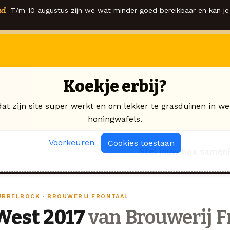
d.
T/m 10 augustus zijn we wat minder goed bereikbaar en kan je 
Koekje erbij?
dat zijn site super werkt en om lekker te grasduinen in we
honingwafels.
Voorkeuren
Cookies toestaan
Stel jouw box samen
UBBELBOCK · BROUWERIJ FRONTAAL
West 2017
van Brouwerij F