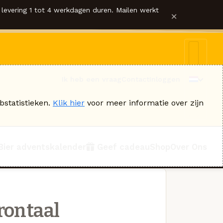
levering 1 tot 4 werkdagen duren. Mailen werkt
×
Ik heb een vraag
Contact
Inloggen
bstatistieken.
Klik hier
voor meer informatie over zijn
Bier adventskalender
Geef cadeau
Shop
Over Ons
rontaal