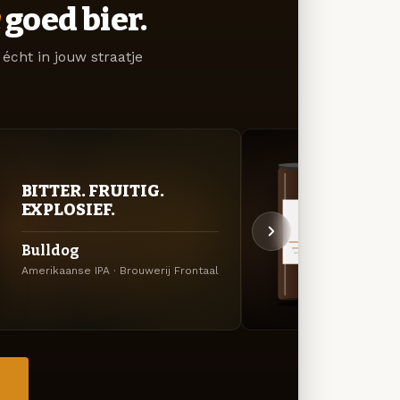
goed bier.
écht in jouw straatje
DON
BITTER. FRUITIG.
DEC
EXPLOSIEF.
Rhod
Bulldog
Amerik
Amerikaanse IPA · Brouwerij Frontaal
Fronta
→