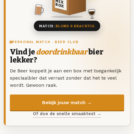
MIX
BOX
8 BIEREN
MATCH:
BLOND & KRACHTIG
PERSONAL MATCH · BEER CLUB
Vind je
doordrinkbaar
bier
lekker?
De Beer koppelt je aan een box met toegankelijk
speciaalbier dat verrast zonder dat het te veel
wordt. Gewoon raak.
Bekijk jouw match →
Of doe de snelle smaaktest →