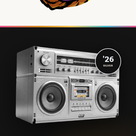
'26
SILVER