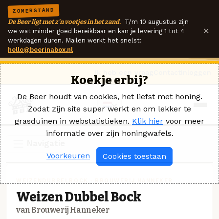
ZOMERSTAND
De Beer ligt met z'n voetjes in het zand.
T/m 10 augustus zijn
×
we wat minder goed bereikbaar en kan je levering 1 tot 4
werkdagen duren. Mailen werkt het snelst:
hello@beerinabox.nl
Ik heb een vraag
Contact
Inloggen
Koekje erbij?
De Beer houdt van cookies, het liefst met honing.
Zodat zijn site super werkt en om lekker te
grasduinen in webstatistieken.
Klik hier
voor meer
informatie over zijn honingwafels.
Navigatie
Voorkeuren
Cookies toestaan
WEIZENDUBBELBOCK · BROUWERIJ HANNEKER
Weizen Dubbel Bock
van Brouwerij Hanneker