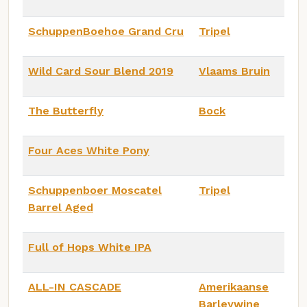
SchuppenBoehoe Grand Cru
Tripel
Wild Card Sour Blend 2019
Vlaams Bruin
The Butterfly
Bock
Four Aces White Pony
Schuppenboer Moscatel
Tripel
Barrel Aged
Full of Hops White IPA
ALL-IN CASCADE
Amerikaanse
Barleywine