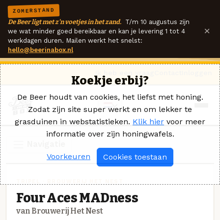
ZOMERSTAND
De Beer ligt met z'n voetjes in het zand.
T/m 10 augustus zijn
×
we wat minder goed bereikbaar en kan je levering 1 tot 4
werkdagen duren. Mailen werkt het snelst:
hello@beerinabox.nl
Ik heb een vraag
Contact
Inloggen
Koekje erbij?
De Beer houdt van cookies, het liefst met honing.
Zodat zijn site super werkt en om lekker te
grasduinen in webstatistieken.
Klik hier
voor meer
informatie over zijn honingwafels.
Navigatie
Voorkeuren
Cookies toestaan
TRIPEL · BROUWERIJ HET NEST
Four Aces MADness
van Brouwerij Het Nest