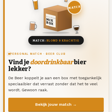
MATCH
DEZE MAAND
MIX
BOX
8 BIEREN
MATCH:
BLOND & KRACHTIG
PERSONAL MATCH · BEER CLUB
Vind je
doordrinkbaar
bier
lekker?
De Beer koppelt je aan een box met toegankelijk
speciaalbier dat verrast zonder dat het te veel
wordt. Gewoon raak.
Bekijk jouw match →