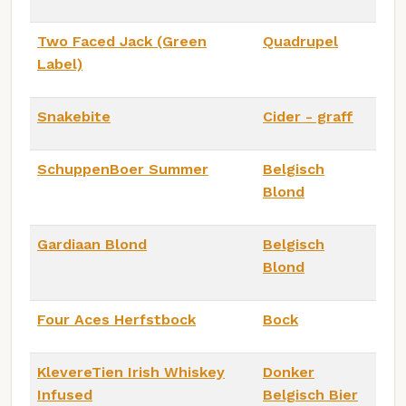
Two Faced Jack (Green
Quadrupel
Label)
Snakebite
Cider - graff
SchuppenBoer Summer
Belgisch
Blond
Gardiaan Blond
Belgisch
Blond
Four Aces Herfstbock
Bock
KlevereTien Irish Whiskey
Donker
Infused
Belgisch Bier