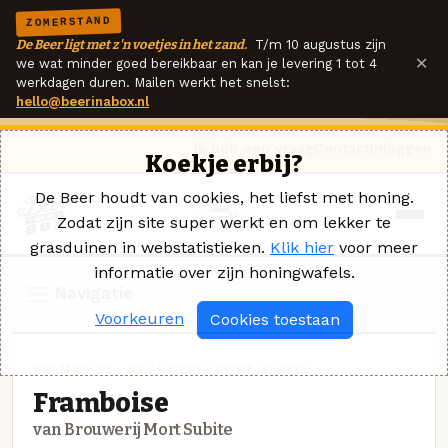
ZOMERSTAND
De Beer ligt met z'n voetjes in het zand.
T/m 10 augustus zijn
×
we wat minder goed bereikbaar en kan je levering 1 tot 4
werkdagen duren. Mailen werkt het snelst:
hello@beerinabox.nl
Ik heb een vraag
Contact
Inloggen
Koekje erbij?
De Beer houdt van cookies, het liefst met honing.
Zodat zijn site super werkt en om lekker te
grasduinen in webstatistieken.
Klik hier
voor meer
informatie over zijn honingwafels.
Navigatie
Voorkeuren
Cookies toestaan
FRAMBOISE · BROUWERIJ MORT SUBITE
Framboise
van Brouwerij Mort Subite