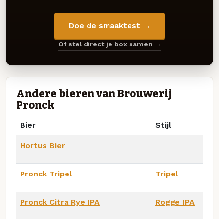
Doe de smaaktest →
Of stel direct je box samen →
Andere bieren van Brouwerij
Pronck
Bier
Stijl
Hortus Bier
Pronck Tripel
Tripel
Pronck Citra Rye IPA
Rogge IPA