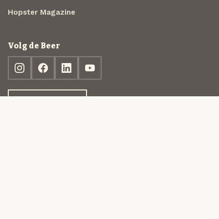
Hopster Magazine
Volg de Beer
Ontdek jouw box
© 2013-2026 Beer in a Box BV