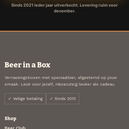
Sinds 2021 ieder jaar uitverkocht. Levering ruim voor
december.
Beer in a Box
Verrassingsboxen met speciaalbier, afgestemd op jouw
smaak. Leuk voor jezelf, n&oacute;g leuker als cadeau.
✓ Veilige betaling
✓ Sinds 2013
Shop
Beer Club