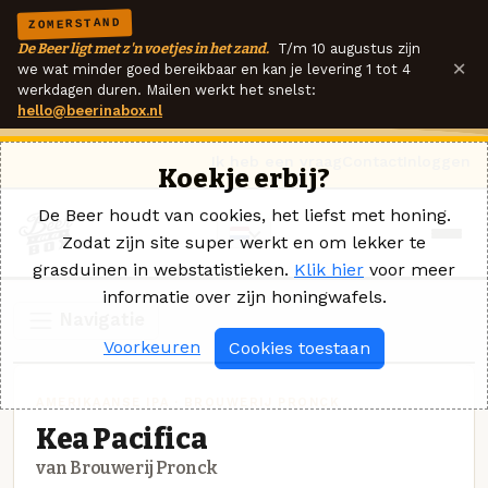
ZOMERSTAND
De Beer ligt met z'n voetjes in het zand.
T/m 10 augustus zijn
×
we wat minder goed bereikbaar en kan je levering 1 tot 4
werkdagen duren. Mailen werkt het snelst:
hello@beerinabox.nl
Ik heb een vraag
Contact
Inloggen
Koekje erbij?
De Beer houdt van cookies, het liefst met honing.
Zodat zijn site super werkt en om lekker te
grasduinen in webstatistieken.
Klik hier
voor meer
informatie over zijn honingwafels.
Navigatie
Voorkeuren
Cookies toestaan
AMERIKAANSE IPA · BROUWERIJ PRONCK
Kea Pacifica
van Brouwerij Pronck