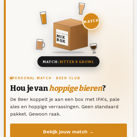
MATCH
DEZE MAAND
MIX
BOX
8 BIEREN
MATCH:
BITTER & GROWL
PERSONAL MATCH · BEER CLUB
Hou je van
hoppige bieren
?
De Beer koppelt je aan een box met IPA's, pale
ales en hoppige verrassingen. Geen standaard
pakket. Gewoon raak.
Bekijk jouw match →