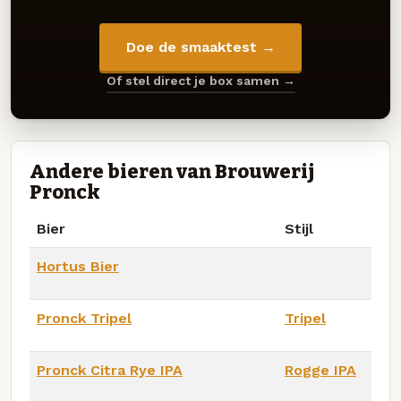
Doe de smaaktest →
Of stel direct je box samen →
Andere bieren van Brouwerij
Pronck
Bier
Stijl
Hortus Bier
Pronck Tripel
Tripel
Pronck Citra Rye IPA
Rogge IPA