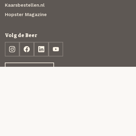
Kaarsbestellen.nl
Hopster Magazine
Volg de Beer
Ontdek jouw box
© 2013-2026 Beer in a Box BV