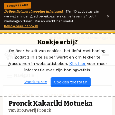
ZOMERSTAND
De Beer ligt met z'n voetjes in het zand.
T/m 10 augustus zijn
×
we wat minder goed bereikbaar en kan je levering 1 tot 4
werkdagen duren. Mailen werkt het snelst:
hello@beerinabox.nl
Ik heb een vraag
Contact
Inloggen
Koekje erbij?
De Beer houdt van cookies, het liefst met honing.
Zodat zijn site super werkt en om lekker te
grasduinen in webstatistieken.
Klik hier
voor meer
informatie over zijn honingwafels.
Navigatie
Voorkeuren
Cookies toestaan
AMERIKAANSE IPA · BROUWERIJ PRONCK
Pronck Kakariki Motueka
van Brouwerij Pronck