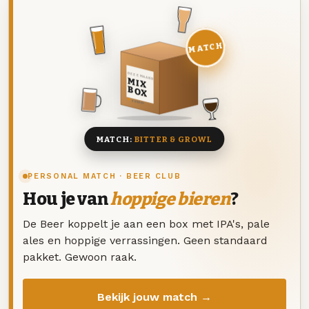
MATCH
DEZE MAAND
MIX
BOX
8 BIEREN
MATCH:
BITTER & GROWL
PERSONAL MATCH · BEER CLUB
Hou je van
hoppige bieren
?
De Beer koppelt je aan een box met IPA's, pale
ales en hoppige verrassingen. Geen standaard
pakket. Gewoon raak.
Bekijk jouw match →