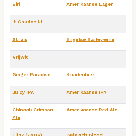
Biri
Amerikaanse Lager
't Gouden IJ
Struis
Engelse Barleywine
Vrijwit
Ginger Paradise
Kruidenbier
Juicy IPA
Amerikaanse IPA
Chinook Crimson
Amerikaanse Red Ale
Ale
Flink (-2016)
Belgisch Blond