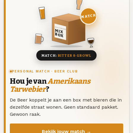
MATCH
DEZE MAAND
MIX
BOX
8 BIEREN
MATCH:
BITTER & GROWL
PERSONAL MATCH · BEER CLUB
Hou je van
Amerikaans
Tarwebier
?
De Beer koppelt je aan een box met bieren die in
dezelfde straat wonen. Geen standaard pakket.
Gewoon raak.
Bekijk jouw match →