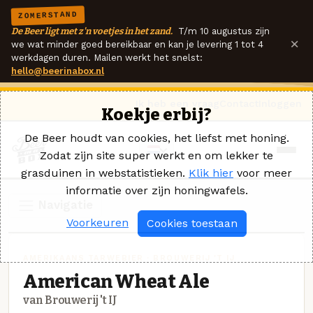
ZOMERSTAND
De Beer ligt met z'n voetjes in het zand.
T/m 10 augustus zijn
×
we wat minder goed bereikbaar en kan je levering 1 tot 4
werkdagen duren. Mailen werkt het snelst:
hello@beerinabox.nl
Ik heb een vraag
Contact
Inloggen
Koekje erbij?
De Beer houdt van cookies, het liefst met honing.
Zodat zijn site super werkt en om lekker te
grasduinen in webstatistieken.
Klik hier
voor meer
informatie over zijn honingwafels.
Navigatie
Voorkeuren
Cookies toestaan
AMERIKAANS TARWEBIER · BROUWERIJ 'T IJ
American Wheat Ale
van Brouwerij 't IJ