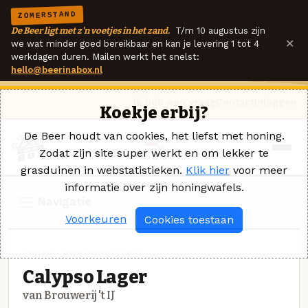
ZOMERSTAND
De Beer ligt met z'n voetjes in het zand.
T/m 10 augustus zijn
×
we wat minder goed bereikbaar en kan je levering 1 tot 4
werkdagen duren. Mailen werkt het snelst:
hello@beerinabox.nl
Ik heb een vraag
Contact
Inloggen
Koekje erbij?
De Beer houdt van cookies, het liefst met honing.
Zodat zijn site super werkt en om lekker te
grasduinen in webstatistieken.
Klik hier
voor meer
informatie over zijn honingwafels.
Navigatie
Voorkeuren
Cookies toestaan
LAGER · BROUWERIJ 'T IJ
Calypso Lager
van Brouwerij 't IJ