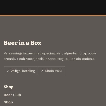
Beer in a Box
Verrassingsboxen met speciaalbier, afgestemd op jouw
smaak. Leuk voor jezelf, n&oacute;g leuker als cadeau.
✓ Veilige betaling
✓ Sinds 2013
Shop
Beer Club
Shop