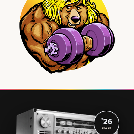
'26
SILVER