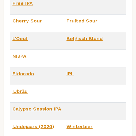
Free IPA
Cherry Sour
Fruited Sour
L'Oeuf
Belgisch Blond
NIJPA
Eldorado
IPL
IJbräu
Calypso Session IPA
IJndejaars (2020)
Winterbier