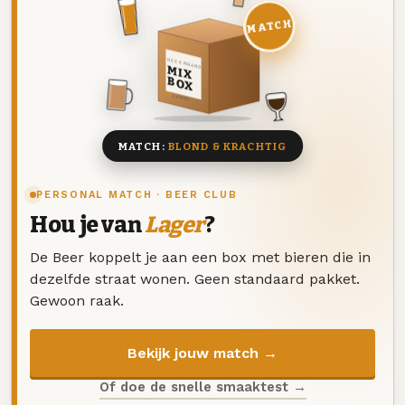
MATCH
DEZE MAAND
MIX
BOX
8 BIEREN
MATCH:
BLOND & KRACHTIG
PERSONAL MATCH · BEER CLUB
Hou je van
Lager
?
De Beer koppelt je aan een box met bieren die in
dezelfde straat wonen. Geen standaard pakket.
Gewoon raak.
Bekijk jouw match →
Of doe de snelle smaaktest →