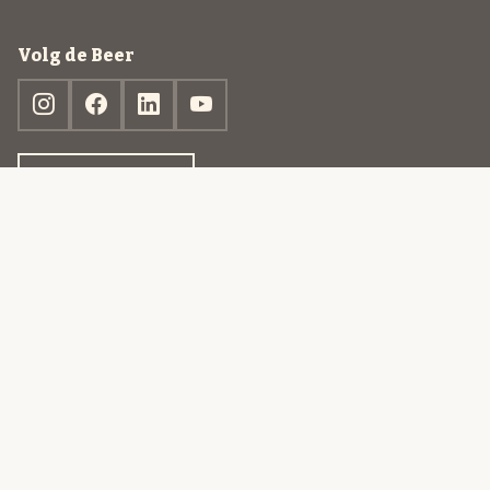
Volg de Beer
Ontdek jouw box
© 2013-2026 Beer in a Box BV