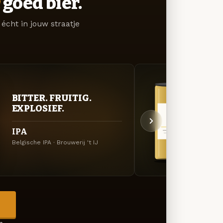
goed bier.
écht in jouw straatje
BITTER. FRUITIG.
GOU
EXPLOSIEF.
ZAC
IPA
Zatt
Belgische IPA · Brouwerij 't IJ
Tripel 
→
en →