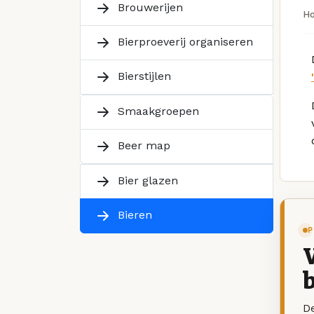
Brouwerijen
H
Bierproeverij organiseren
Bierstijlen
Smaakgroepen
Beer map
Bier glazen
Bieren
P
V
b
De