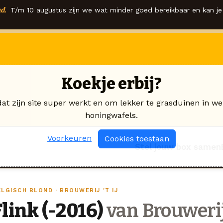
d.
T/m 10 augustus zijn we wat minder goed bereikbaar en kan je 
Koekje erbij?
dat zijn site super werkt en om lekker te grasduinen in we
honingwafels.
Voorkeuren
Cookies toestaan
Stel jouw box samen
LGISCH BLOND · BROUWERIJ 'T IJ
Flink (-2016)
van Brouwerij 