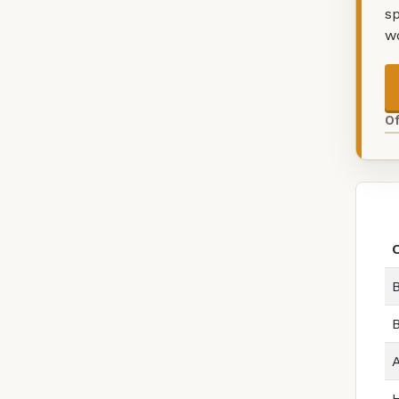
sp
w
O
O
B