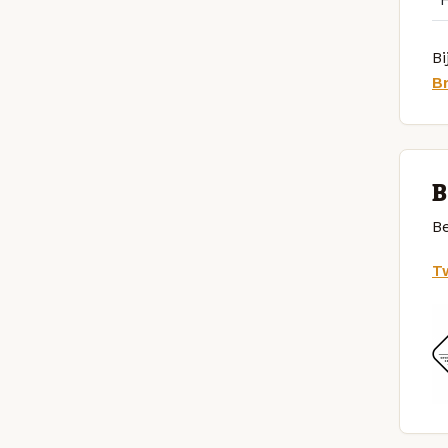
Bi
Br
B
Be
Tw