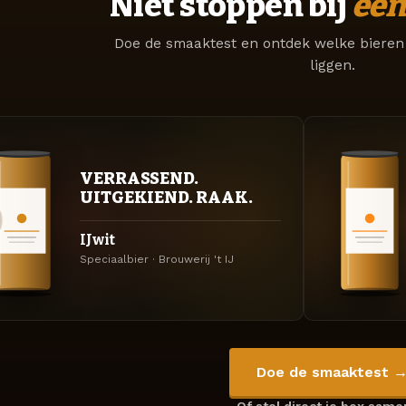
Niet stoppen bij
één
Doe de smaaktest en ontdek welke bieren 
liggen.
VERRASSEND.
UITGEKIEND. RAAK.
IJwit
Speciaalbier · Brouwerij 't IJ
Doe de smaaktest 
Of stel direct je box sam