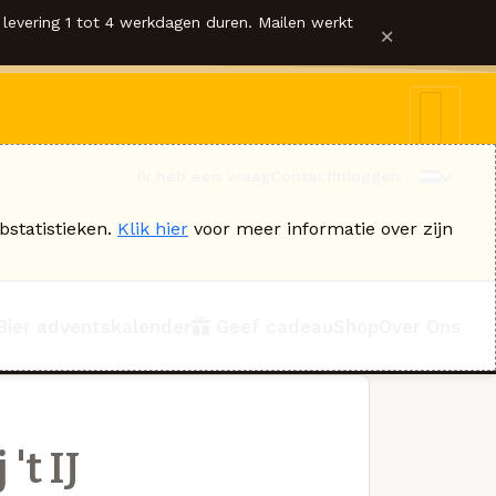
levering 1 tot 4 werkdagen duren. Mailen werkt
×
Ik heb een vraag
Contact
Inloggen
bstatistieken.
Klik hier
voor meer informatie over zijn
Bier adventskalender
Geef cadeau
Shop
Over Ons
't IJ