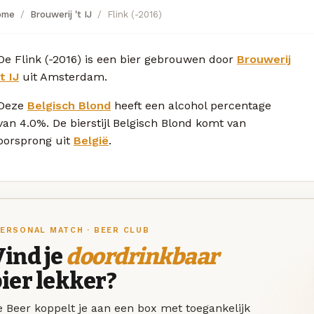
ome
Brouwerij 't IJ
Flink (-2016)
De Flink (-2016) is een bier gebrouwen door
Brouwerij
't IJ
uit Amsterdam.
Deze
Belgisch Blond
heeft een alcohol percentage
van 4.0%. De bierstijl Belgisch Blond komt van
oorsprong uit
België
.
ERSONAL MATCH · BEER CLUB
ind je
doordrinkbaar
ier lekker?
 Beer koppelt je aan een box met toegankelijk