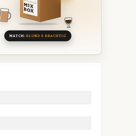
DEZE MAAND
MIX
BOX
8 BIEREN
MATCH:
BLOND & KRACHTIG