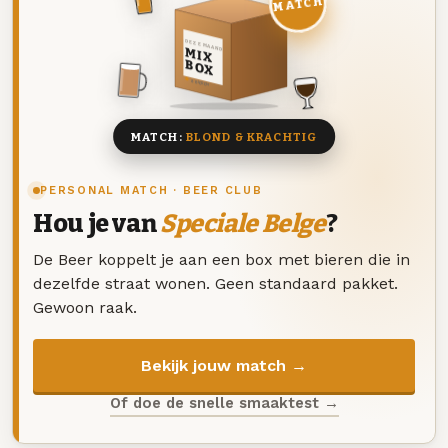
MATCH
DEZE MAAND
MIX
BOX
8 BIEREN
MATCH:
BLOND & KRACHTIG
PERSONAL MATCH · BEER CLUB
Hou je van
Speciale Belge
?
De Beer koppelt je aan een box met bieren die in
dezelfde straat wonen. Geen standaard pakket.
Gewoon raak.
Bekijk jouw match →
Of doe de snelle smaaktest →