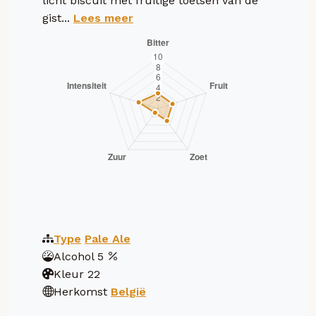
licht biscuit met fruitige toetsen van de
gist...
Lees meer
Type
Pale Ale
Alcohol
5
Kleur
22
Herkomst
België