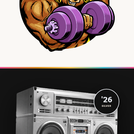
'26
SILVER