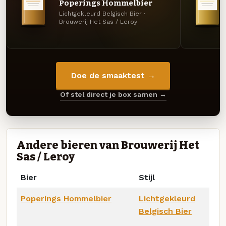
Poperings Hommelbier
Lichtgekleurd Belgisch Bier ·
Brouwerij Het Sas / Leroy
Doe de smaaktest →
Of stel direct je box samen →
Andere bieren van Brouwerij Het
Sas / Leroy
Bier
Stijl
Poperings Hommelbier
Lichtgekleurd
Belgisch Bier