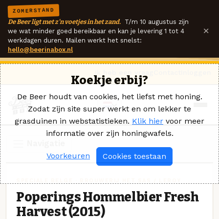
ZOMERSTAND
De Beer ligt met z'n voetjes in het zand.
T/m 10 augustus zijn
×
we wat minder goed bereikbaar en kan je levering 1 tot 4
werkdagen duren. Mailen werkt het snelst:
hello@beerinabox.nl
Ik heb een vraag
Contact
Inloggen
Koekje erbij?
De Beer houdt van cookies, het liefst met honing.
Zodat zijn site super werkt en om lekker te
grasduinen in webstatistieken.
Klik hier
voor meer
informatie over zijn honingwafels.
Navigatie
Voorkeuren
Cookies toestaan
SPECIALE BELGE · BROUWERIJ HET SAS / LEROY
Poperings Hommelbier Fresh
Harvest (2015)