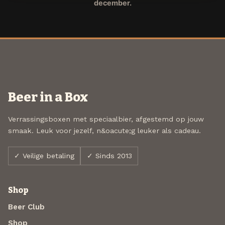
december.
Beer in a Box
Verrassingsboxen met speciaalbier, afgestemd op jouw
smaak. Leuk voor jezelf, n&oacute;g leuker als cadeau.
✓ Veilige betaling
✓ Sinds 2013
Shop
Beer Club
Shop