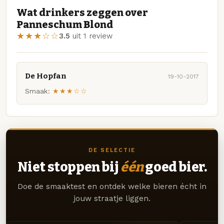
Wat drinkers zeggen over
Panneschum Blond
★★★☆☆
3.5
uit 1 review
De Hopfan
19-10-2017
Smaak:
★★★☆☆
DE SELECTIE
Niet stoppen bij
één
goed bier.
Doe de smaaktest en ontdek welke bieren écht in
jouw straatje liggen.