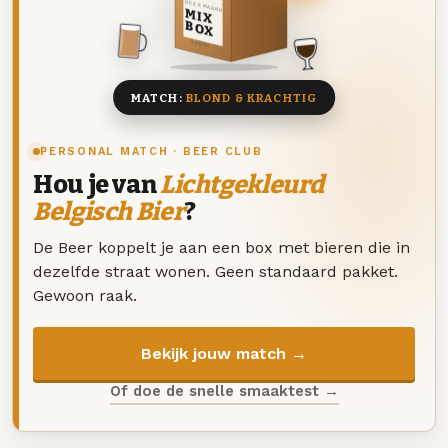
DEZE MAAND
MIX
BOX
8 BIEREN
MATCH:
BLOND & KRACHTIG
PERSONAL MATCH · BEER CLUB
Hou je van
Lichtgekleurd
Belgisch Bier
?
De Beer koppelt je aan een box met bieren die in
dezelfde straat wonen. Geen standaard pakket.
Gewoon raak.
Bekijk jouw match →
Of doe de snelle smaaktest →