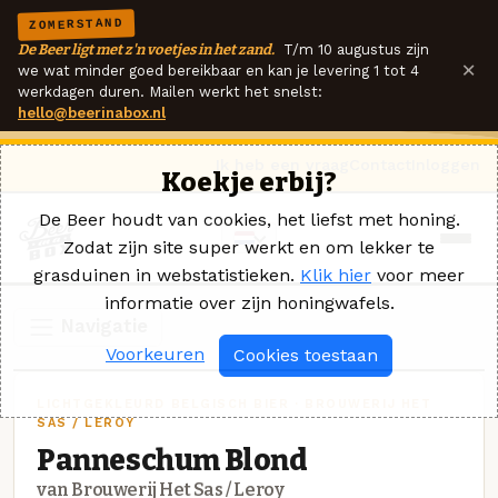
ZOMERSTAND
De Beer ligt met z'n voetjes in het zand.
T/m 10 augustus zijn
×
we wat minder goed bereikbaar en kan je levering 1 tot 4
werkdagen duren. Mailen werkt het snelst:
hello@beerinabox.nl
Ik heb een vraag
Contact
Inloggen
Koekje erbij?
De Beer houdt van cookies, het liefst met honing.
Zodat zijn site super werkt en om lekker te
grasduinen in webstatistieken.
Klik hier
voor meer
informatie over zijn honingwafels.
Navigatie
Voorkeuren
Cookies toestaan
LICHTGEKLEURD BELGISCH BIER · BROUWERIJ HET
SAS / LEROY
Panneschum Blond
van Brouwerij Het Sas / Leroy