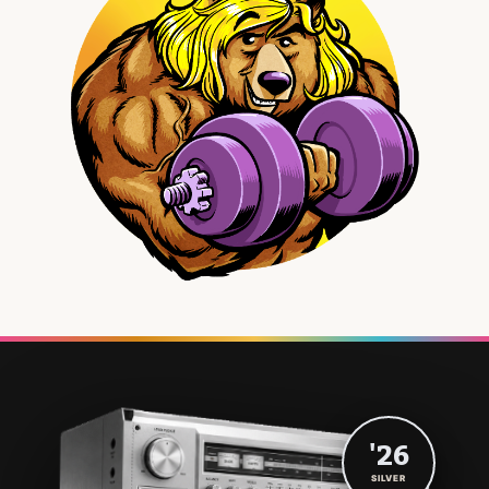
'26
SILVER