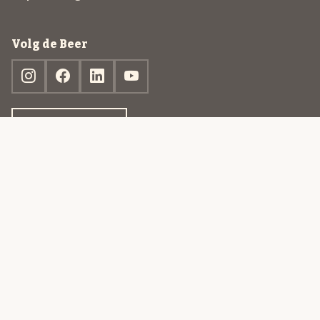
Volg de Beer
Ontdek jouw box
© 2013-2026 Beer in a Box BV