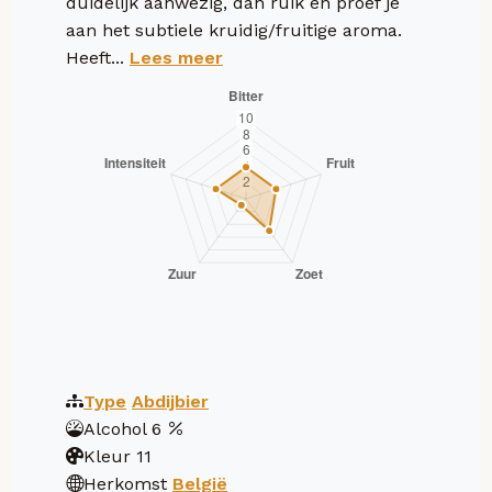
duidelijk aanwezig, dan ruik en proef je
aan het subtiele kruidig/fruitige aroma.
Heeft...
Lees meer
Type
Abdijbier
Alcohol
6
Kleur
11
Herkomst
België