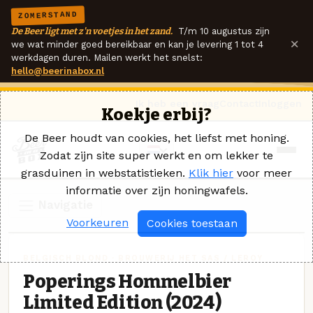
ZOMERSTAND
De Beer ligt met z'n voetjes in het zand.
T/m 10 augustus zijn
×
we wat minder goed bereikbaar en kan je levering 1 tot 4
werkdagen duren. Mailen werkt het snelst:
hello@beerinabox.nl
Ik heb een vraag
Contact
Inloggen
Koekje erbij?
De Beer houdt van cookies, het liefst met honing.
Zodat zijn site super werkt en om lekker te
grasduinen in webstatistieken.
Klik hier
voor meer
informatie over zijn honingwafels.
Navigatie
Voorkeuren
Cookies toestaan
BELGISCH BLOND · BROUWERIJ HET SAS / LEROY
Poperings Hommelbier
Limited Edition (2024)