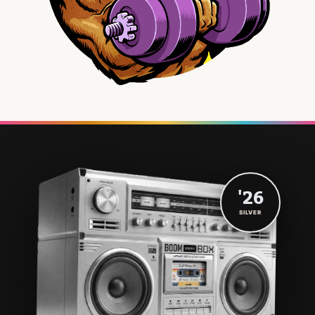
'26
SILVER