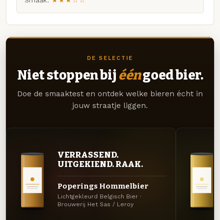
Smaak:
★★★☆☆
DE SELECTIE
Niet stoppen bij
één
goed bier.
Doe de smaaktest en ontdek welke bieren écht in
jouw straatje liggen.
VERRASSEND.
UITGEKIEND. RAAK.
Poperings Hommelbier
Lichtgekleurd Belgisch Bier ·
Brouwerij Het Sas / Leroy