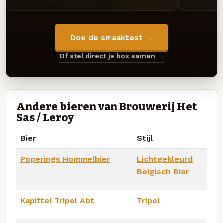
Doe de smaaktest →
Of stel direct je box samen →
Andere bieren van Brouwerij Het
Sas / Leroy
Bier
Stijl
Poperings Hommelbier
Lichtgekleurd
Belgisch Bier
Kapittel Tripel Abt
Tripel