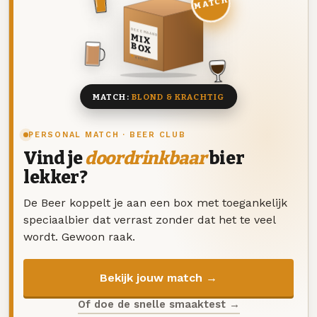
MATCH
DEZE MAAND
MIX
BOX
8 BIEREN
MATCH:
BLOND & KRACHTIG
PERSONAL MATCH · BEER CLUB
Vind je
doordrinkbaar
bier
lekker?
De Beer koppelt je aan een box met toegankelijk
speciaalbier dat verrast zonder dat het te veel
wordt. Gewoon raak.
Bekijk jouw match →
Of doe de snelle smaaktest →