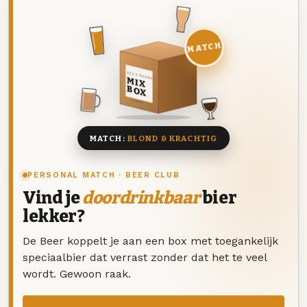
MATCH
DEZE MAAND
MIX
BOX
8 BIEREN
MATCH:
BLOND & KRACHTIG
PERSONAL MATCH · BEER CLUB
Vind je
doordrinkbaar
bier
lekker?
De Beer koppelt je aan een box met toegankelijk
speciaalbier dat verrast zonder dat het te veel
wordt. Gewoon raak.