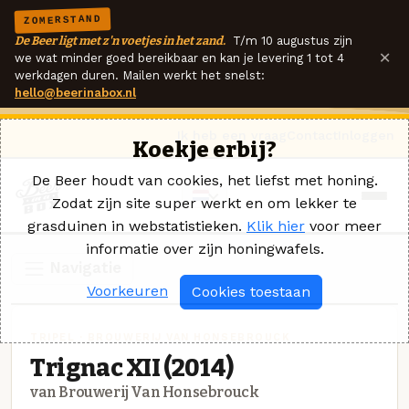
ZOMERSTAND
De Beer ligt met z'n voetjes in het zand.
T/m 10 augustus zijn
×
we wat minder goed bereikbaar en kan je levering 1 tot 4
werkdagen duren. Mailen werkt het snelst:
hello@beerinabox.nl
Ik heb een vraag
Contact
Inloggen
Koekje erbij?
De Beer houdt van cookies, het liefst met honing.
Zodat zijn site super werkt en om lekker te
grasduinen in webstatistieken.
Klik hier
voor meer
informatie over zijn honingwafels.
Navigatie
Voorkeuren
Cookies toestaan
TRIPEL · BROUWERIJ VAN HONSEBROUCK
Trignac XII (2014)
van Brouwerij Van Honsebrouck