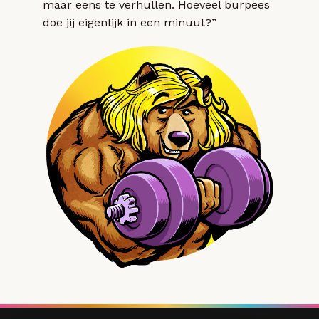
maar eens te verhullen. Hoeveel burpees
doe jij eigenlijk in een minuut?”