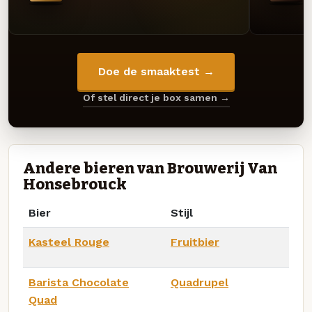
Doe de smaaktest →
Of stel direct je box samen →
Andere bieren van Brouwerij Van
Honsebrouck
Bier
Stijl
Kasteel Rouge
Fruitbier
Barista Chocolate
Quadrupel
Quad