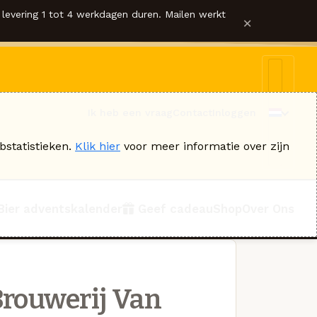
levering 1 tot 4 werkdagen duren. Mailen werkt
×
Ik heb een vraag
Contact
Inloggen
bstatistieken.
Klik hier
voor meer informatie over zijn
Bier adventskalender
Geef cadeau
Shop
Over Ons
rouwerij Van