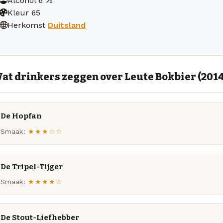
Alcohol
6
Kleur
65
Herkomst
Duitsland
at drinkers zeggen over Leute Bokbier (2014
De Hopfan
Smaak:
★★★☆☆
De Tripel-Tijger
Smaak:
★★★★☆
De Stout-Liefhebber