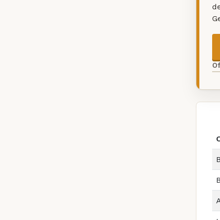
d
G
O
B