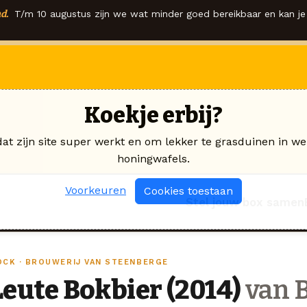
d.
T/m 10 augustus zijn we wat minder goed bereikbaar en kan je 
Koekje erbij?
dat zijn site super werkt en om lekker te grasduinen in we
honingwafels.
Voorkeuren
Cookies toestaan
Stel jouw box samen
OCK · BROUWERIJ VAN STEENBERGE
Leute Bokbier (2014)
van B