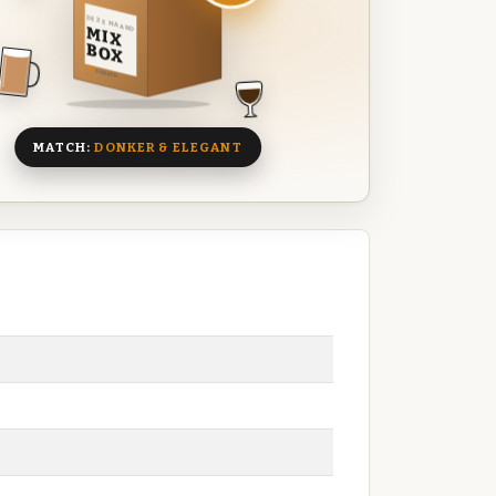
DEZE MAAND
MIX
BOX
8 BIEREN
MATCH:
DONKER & ELEGANT