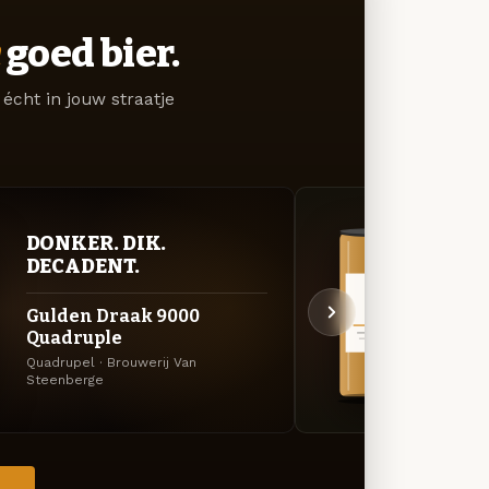
goed bier.
écht in jouw straatje
DONKER. DIK.
VER
DECADENT.
UIT
Gulden Draak 9000
Pira
Quadruple
Lichtg
Quadrupel · Brouwerij Van
Brouwe
Steenberge