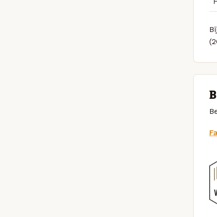
Bi
(
B
Be
F