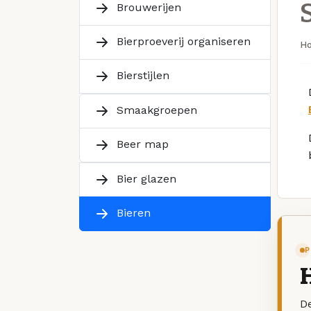
Brouwerijen
Bierproeverij organiseren
H
Bierstijlen
Smaakgroepen
Beer map
Bier glazen
Bieren
P
De