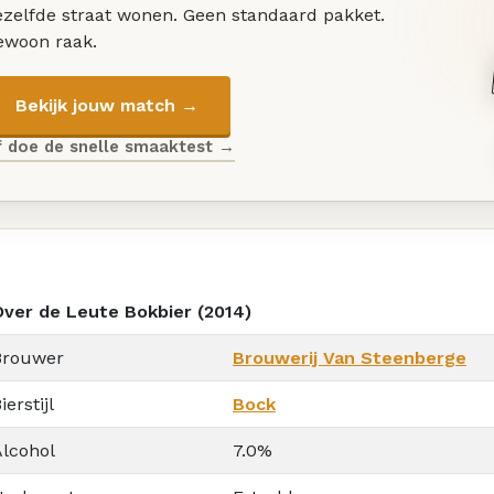
ezelfde straat wonen. Geen standaard pakket.
ewoon raak.
Bekijk jouw match →
f doe de snelle smaaktest →
Over de Leute Bokbier (2014)
Brouwer
Brouwerij Van Steenberge
ierstijl
Bock
Alcohol
7.0%