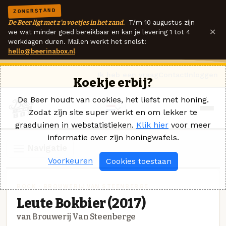
ZOMERSTAND
De Beer ligt met z'n voetjes in het zand.
T/m 10 augustus zijn
×
we wat minder goed bereikbaar en kan je levering 1 tot 4
werkdagen duren. Mailen werkt het snelst:
hello@beerinabox.nl
Ik heb een vraag
Contact
Inloggen
Koekje erbij?
De Beer houdt van cookies, het liefst met honing.
Zodat zijn site super werkt en om lekker te
grasduinen in webstatistieken.
Klik hier
voor meer
informatie over zijn honingwafels.
Navigatie
Voorkeuren
Cookies toestaan
BOCK · BROUWERIJ VAN STEENBERGE
Leute Bokbier (2017)
van Brouwerij Van Steenberge