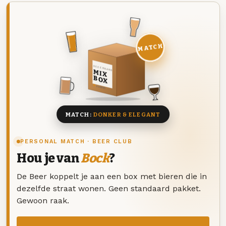
MATCH
DEZE MAAND
MIX
BOX
8 BIEREN
MATCH:
DONKER & ELEGANT
PERSONAL MATCH · BEER CLUB
Hou je van
Bock
?
De Beer koppelt je aan een box met bieren die in
dezelfde straat wonen. Geen standaard pakket.
Gewoon raak.