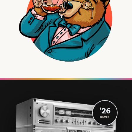
'26
SILVER