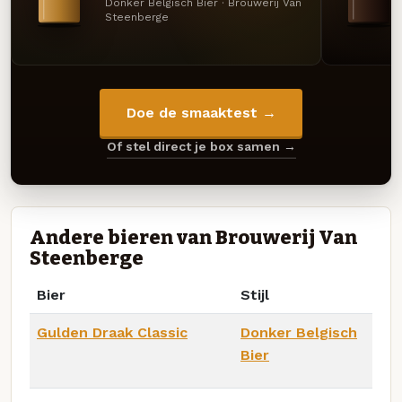
Donker Belgisch Bier · Brouwerij Van
Steenberge
Doe de smaaktest →
Of stel direct je box samen →
Andere bieren van Brouwerij Van
Steenberge
Bier
Stijl
Gulden Draak Classic
Donker Belgisch
Bier