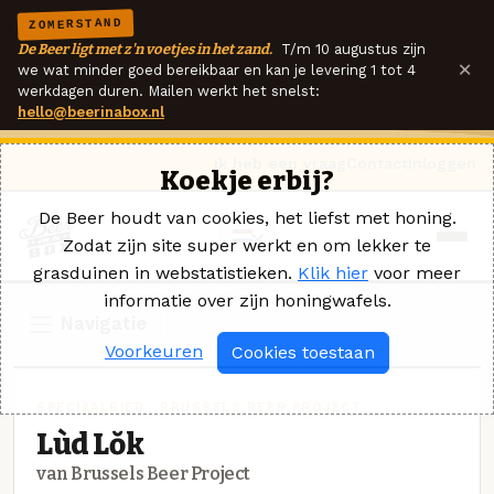
ZOMERSTAND
De Beer ligt met z'n voetjes in het zand.
T/m 10 augustus zijn
×
we wat minder goed bereikbaar en kan je levering 1 tot 4
werkdagen duren. Mailen werkt het snelst:
hello@beerinabox.nl
Ik heb een vraag
Contact
Inloggen
Koekje erbij?
De Beer houdt van cookies, het liefst met honing.
Zodat zijn site super werkt en om lekker te
grasduinen in webstatistieken.
Klik hier
voor meer
informatie over zijn honingwafels.
Navigatie
Voorkeuren
Cookies toestaan
SPECIAALBIER · BRUSSELS BEER PROJECT
Lùd Lŏk
van Brussels Beer Project