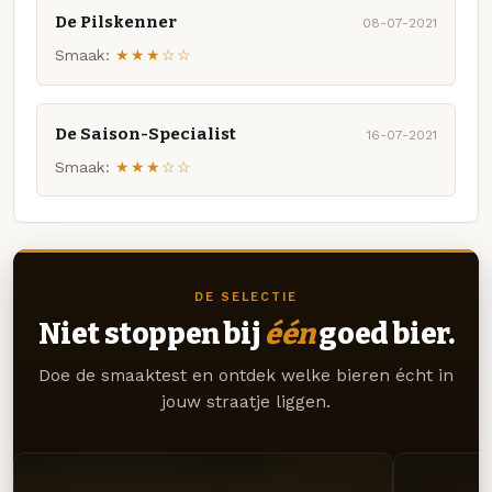
De Pilskenner
08-07-2021
Smaak:
★★★☆☆
De Saison-Specialist
16-07-2021
Smaak:
★★★☆☆
DE SELECTIE
Niet stoppen bij
één
goed bier.
Doe de smaaktest en ontdek welke bieren écht in
jouw straatje liggen.