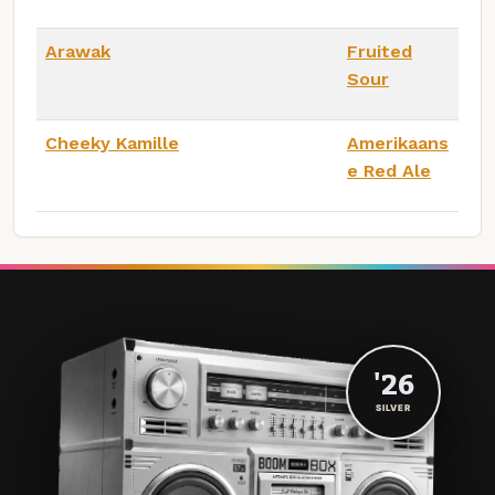
Arawak
Fruited
Sour
Cheeky Kamille
Amerikaans
e Red Ale
'26
SILVER