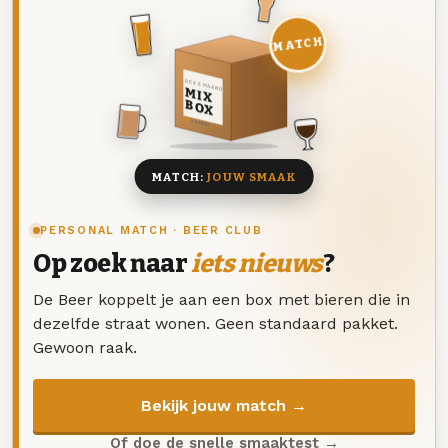
MATCH
DEZE MAAND
MIX
BOX
8 BIEREN
MATCH:
JOUW SMAAK
PERSONAL MATCH · BEER CLUB
Op zoek naar
iets nieuws
?
De Beer koppelt je aan een box met bieren die in
dezelfde straat wonen. Geen standaard pakket.
Gewoon raak.
Bekijk jouw match →
Of doe de snelle smaaktest →