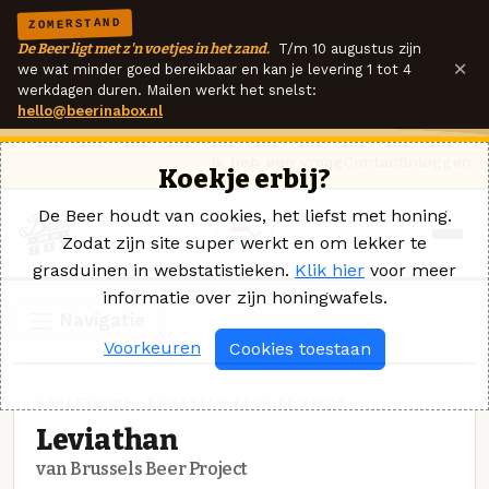
ZOMERSTAND
De Beer ligt met z'n voetjes in het zand.
T/m 10 augustus zijn
×
we wat minder goed bereikbaar en kan je levering 1 tot 4
werkdagen duren. Mailen werkt het snelst:
hello@beerinabox.nl
Ik heb een vraag
Contact
Inloggen
Koekje erbij?
De Beer houdt van cookies, het liefst met honing.
Zodat zijn site super werkt en om lekker te
grasduinen in webstatistieken.
Klik hier
voor meer
informatie over zijn honingwafels.
Navigatie
Voorkeuren
Cookies toestaan
BARLEYWINE · BRUSSELS BEER PROJECT
Leviathan
van Brussels Beer Project