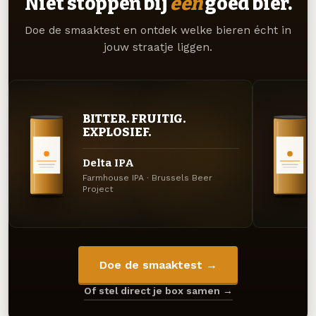
Niet stoppen bij
één
goed bier.
Doe de smaaktest en ontdek welke bieren écht in
jouw straatje liggen.
BITTER. FRUITIG.
EXPLOSIEF.
Delta IPA
Farmhouse IPA · Brussels Beer
Project
Doe de smaaktest →
Of stel direct je box samen →