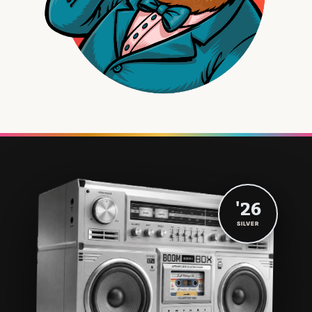
'26
SILVER