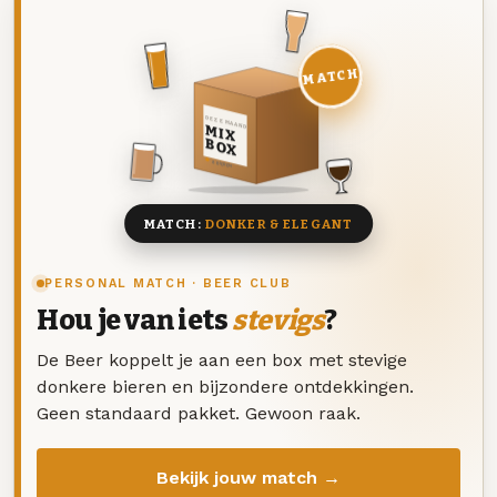
MATCH
DEZE MAAND
MIX
BOX
8 BIEREN
MATCH:
DONKER & ELEGANT
PERSONAL MATCH · BEER CLUB
Hou je van iets
stevigs
?
De Beer koppelt je aan een box met stevige
donkere bieren en bijzondere ontdekkingen.
Geen standaard pakket. Gewoon raak.
Bekijk jouw match →