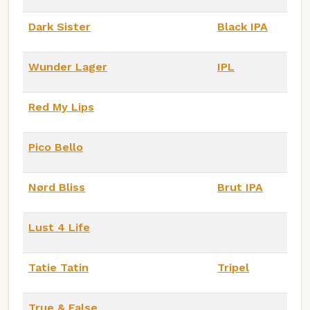
Dark Sister
Black IPA
Wunder Lager
IPL
Red My Lips
Pico Bello
Nørd Bliss
Brut IPA
Lust 4 Life
Tatie Tatin
Tripel
True & False