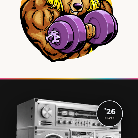
'26
SILVER