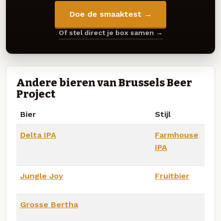
Doe de smaaktest →
Of stel direct je box samen →
Andere bieren van Brussels Beer
Project
Bier
Stijl
Delta IPA
Farmhouse
IPA
Jungle Joy
Fruitbier
Grosse Bertha