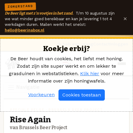
ZOMERSTAND
De Beer ligt met z'n voetjes in het zand.
T/m 10 augustus zijn
×
we wat minder goed bereikbaar en kan je levering 1 tot 4
werkdagen duren. Mailen werkt het snelst:
hello@beerinabox.nl
Ik heb een vraag
Contact
Inloggen
Koekje erbij?
De Beer houdt van cookies, het liefst met honing.
Zodat zijn site super werkt en om lekker te
grasduinen in webstatistieken.
Klik hier
voor meer
informatie over zijn honingwafels.
Navigatie
Voorkeuren
Cookies toestaan
SPECIALE BELGE · BRUSSELS BEER PROJECT
Rise Again
van Brussels Beer Project