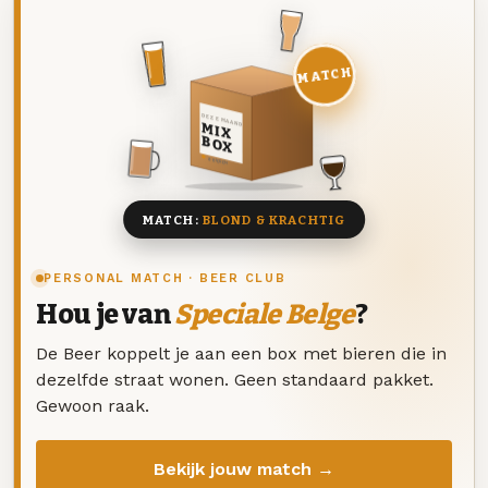
MATCH
DEZE MAAND
MIX
BOX
8 BIEREN
MATCH:
BLOND & KRACHTIG
PERSONAL MATCH · BEER CLUB
Hou je van
Speciale Belge
?
De Beer koppelt je aan een box met bieren die in
dezelfde straat wonen. Geen standaard pakket.
Gewoon raak.
Bekijk jouw match →