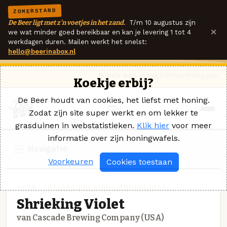
ZOMERSTAND
De Beer ligt met z'n voetjes in het zand.
T/m 10 augustus zijn
×
we wat minder goed bereikbaar en kan je levering 1 tot 4
werkdagen duren. Mailen werkt het snelst:
hello@beerinabox.nl
Ik heb een vraag
Contact
Inloggen
Koekje erbij?
De Beer houdt van cookies, het liefst met honing.
Zodat zijn site super werkt en om lekker te
grasduinen in webstatistieken.
Klik hier
voor meer
informatie over zijn honingwafels.
Navigatie
Voorkeuren
Cookies toestaan
SOUR · CASCADE BREWING COMPANY (USA)
Shrieking Violet
van Cascade Brewing Company (USA)