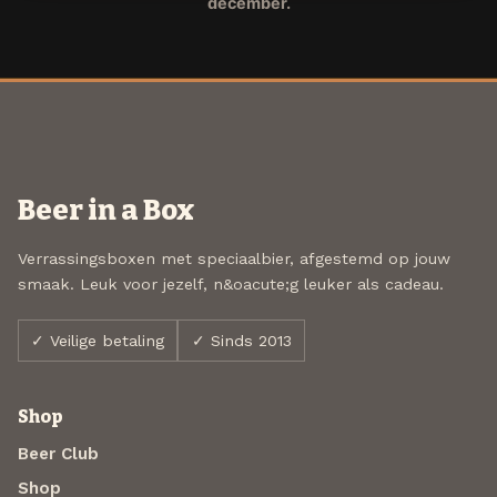
december.
Beer in a Box
Verrassingsboxen met speciaalbier, afgestemd op jouw
smaak. Leuk voor jezelf, n&oacute;g leuker als cadeau.
✓ Veilige betaling
✓ Sinds 2013
Shop
Beer Club
Shop