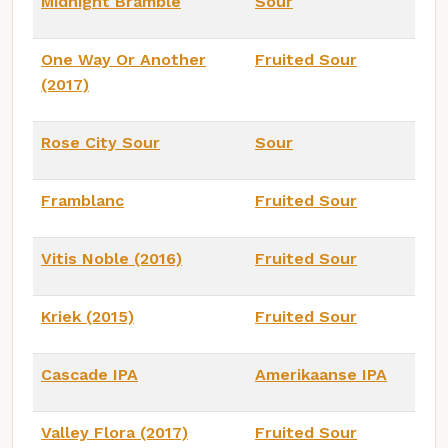
Midnight Bramble
Sour
One Way Or Another
Fruited Sour
(2017)
Rose City Sour
Sour
Framblanc
Fruited Sour
Vitis Noble (2016)
Fruited Sour
Kriek (2015)
Fruited Sour
Cascade IPA
Amerikaanse IPA
Valley Flora (2017)
Fruited Sour