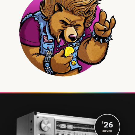
'26
SILVER