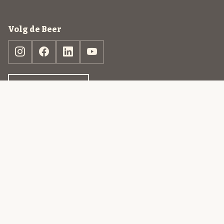
Volg de Beer
Ontdek jouw box
© 2013-2026 Beer in a Box BV