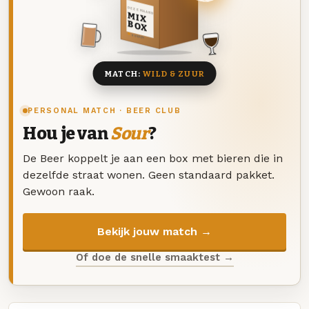
DEZE MAAND
MIX
BOX
8 BIEREN
MATCH:
WILD & ZUUR
PERSONAL MATCH · BEER CLUB
Hou je van
Sour
?
De Beer koppelt je aan een box met bieren die in
dezelfde straat wonen. Geen standaard pakket.
Gewoon raak.
Bekijk jouw match →
Of doe de snelle smaaktest →