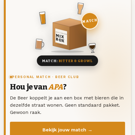
MATCH
DEZE MAAND
MIX
BOX
8 BIEREN
MATCH:
BITTER & GROWL
PERSONAL MATCH · BEER CLUB
Hou je van
APA
?
De Beer koppelt je aan een box met bieren die in
dezelfde straat wonen. Geen standaard pakket.
Gewoon raak.
Bekijk jouw match →