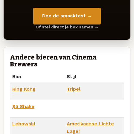
Doe de smaaktest →
Of stel direct je box samen →
Andere bieren van Cinema
Brewers
Bier
Stijl
King Kong
Tripel
$5 Shake
Lebowski
Amerikaanse Lichte
Lager