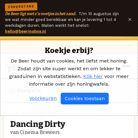
ZOMERSTAND
De Beer ligt met z'n voetjes in het zand.
T/m 10 augustus zijn
×
we wat minder goed bereikbaar en kan je levering 1 tot 4
werkdagen duren. Mailen werkt het snelst:
hello@beerinabox.nl
Ik heb een vraag
Contact
Inloggen
Koekje erbij?
De Beer houdt van cookies, het liefst met honing.
Zodat zijn site super werkt en om lekker te
grasduinen in webstatistieken.
Klik hier
voor meer
informatie over zijn honingwafels.
Navigatie
Voorkeuren
Cookies toestaan
APA · CINEMA BREWERS
Dancing Dirty
van Cinema Brewers