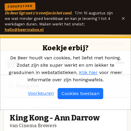
ZOMERSTAND
De Beer ligt met z'n voetjes in het zand.
T/m 10 augustus zijn
×
we wat minder goed bereikbaar en kan je levering 1 tot 4
werkdagen duren. Mailen werkt het snelst:
hello@beerinabox.nl
Ik heb een vraag
Contact
Inloggen
Koekje erbij?
De Beer houdt van cookies, het liefst met honing.
Zodat zijn site super werkt en om lekker te
grasduinen in webstatistieken.
Klik hier
voor meer
informatie over zijn honingwafels.
Navigatie
Voorkeuren
Cookies toestaan
TRIPEL · CINEMA BREWERS
King Kong - Ann Darrow
van Cinema Brewers