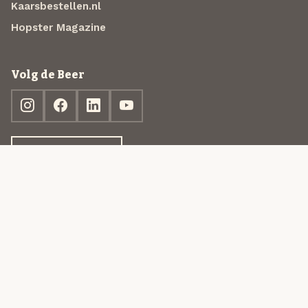
Kaarsbestellen.nl
Hopster Magazine
Volg de Beer
Ontdek jouw box
© 2013-2026 Beer in a Box BV