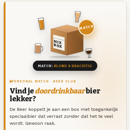
MATCH
DEZE MAAND
MIX
BOX
8 BIEREN
MATCH:
BLOND & KRACHTIG
PERSONAL MATCH · BEER CLUB
Vind je
doordrinkbaar
bier
lekker?
De Beer koppelt je aan een box met toegankelijk
speciaalbier dat verrast zonder dat het te veel
wordt. Gewoon raak.