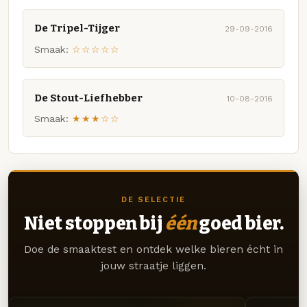
De Tripel-Tijger
29-09-2016
Smaak:
☆☆☆☆☆
De Stout-Liefhebber
10-08-2016
Smaak:
★★★☆☆
DE SELECTIE
Niet stoppen bij
één
goed bier.
Doe de smaaktest en ontdek welke bieren écht in
jouw straatje liggen.