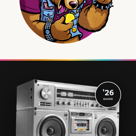
'26
SILVER