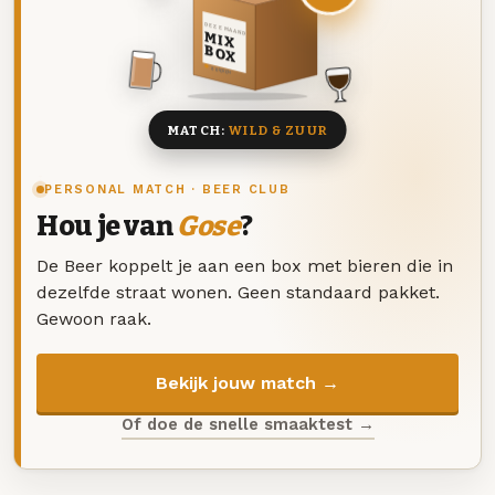
DEZE MAAND
MIX
BOX
8 BIEREN
MATCH:
WILD & ZUUR
PERSONAL MATCH · BEER CLUB
Hou je van
Gose
?
De Beer koppelt je aan een box met bieren die in
dezelfde straat wonen. Geen standaard pakket.
Gewoon raak.
Bekijk jouw match →
Of doe de snelle smaaktest →