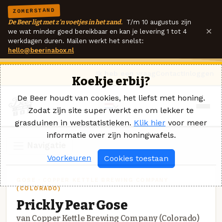
ZOMERSTAND
De Beer ligt met z'n voetjes in het zand.
T/m 10 augustus zijn
×
we wat minder goed bereikbaar en kan je levering 1 tot 4
werkdagen duren. Mailen werkt het snelst:
hello@beerinabox.nl
Ik heb een vraag
Contact
Inloggen
Koekje erbij?
De Beer houdt van cookies, het liefst met honing.
Zodat zijn site super werkt en om lekker te
grasduinen in webstatistieken.
Klik hier
voor meer
informatie over zijn honingwafels.
Navigatie
Voorkeuren
Cookies toestaan
GOSE · COPPER KETTLE BREWING COMPANY
(COLORADO)
Prickly Pear Gose
van Copper Kettle Brewing Company (Colorado)