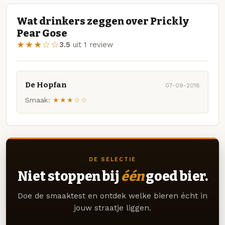
Wat drinkers zeggen over Prickly
Pear Gose
★★★☆☆
3.5
uit 1 review
De Hopfan
07-09-2018
Smaak:
★★★☆☆
DE SELECTIE
Niet stoppen bij
één
goed bier.
Doe de smaaktest en ontdek welke bieren écht in
jouw straatje liggen.