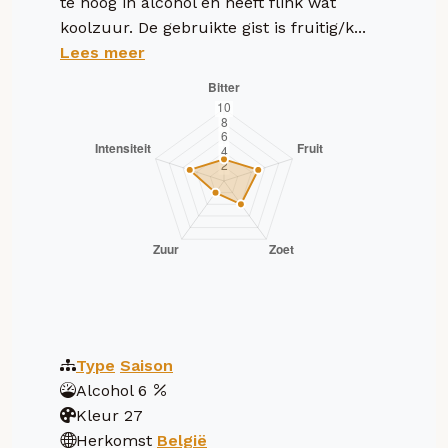
te hoog in alcohol en heeft flink wat
koolzuur. De gebruikte gist is fruitig/k...
Lees meer
Type
Saison
Alcohol
6
Kleur
27
Herkomst
België