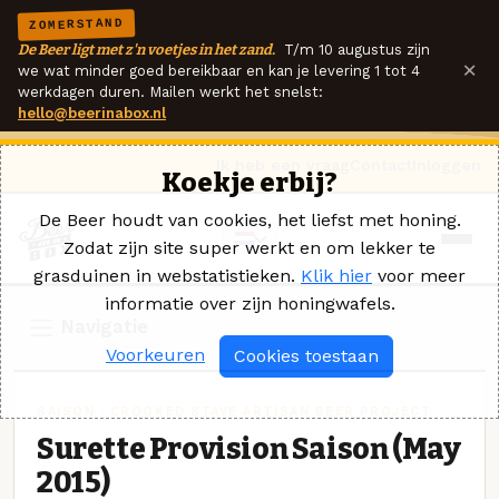
ZOMERSTAND
De Beer ligt met z'n voetjes in het zand.
T/m 10 augustus zijn
×
we wat minder goed bereikbaar en kan je levering 1 tot 4
werkdagen duren. Mailen werkt het snelst:
hello@beerinabox.nl
Ik heb een vraag
Contact
Inloggen
Koekje erbij?
De Beer houdt van cookies, het liefst met honing.
Zodat zijn site super werkt en om lekker te
grasduinen in webstatistieken.
Klik hier
voor meer
informatie over zijn honingwafels.
Navigatie
Voorkeuren
Cookies toestaan
SAISON · CROOKED STAVE ARTISAN BEER PROJECT
Surette Provision Saison (May
2015)