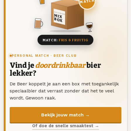
MATCH
DEZE MAAND
MIX
BOX
8 BIEREN
MATCH:
FRIS & FRUITIG
PERSONAL MATCH · BEER CLUB
Vind je
doordrinkbaar
bier
lekker?
De Beer koppelt je aan een box met toegankelijk
speciaalbier dat verrast zonder dat het te veel
wordt. Gewoon raak.
Bekijk jouw match →
Of doe de snelle smaaktest →