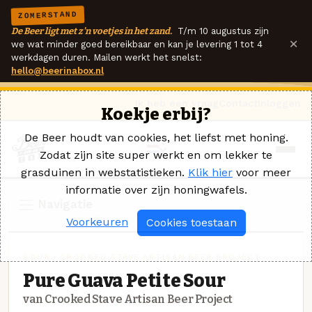
ZOMERSTAND
De Beer ligt met z'n voetjes in het zand.
T/m 10 augustus zijn
×
we wat minder goed bereikbaar en kan je levering 1 tot 4
werkdagen duren. Mailen werkt het snelst:
hello@beerinabox.nl
Ik heb een vraag
Contact
Inloggen
Koekje erbij?
De Beer houdt van cookies, het liefst met honing.
Zodat zijn site super werkt en om lekker te
grasduinen in webstatistieken.
Klik hier
voor meer
informatie over zijn honingwafels.
Navigatie
Voorkeuren
Cookies toestaan
SOUR · CROOKED STAVE ARTISAN BEER PROJECT
Pure Guava Petite Sour
van Crooked Stave Artisan Beer Project