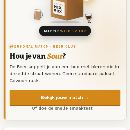
DEZE MAAND
MIX
BOX
8 BIEREN
MATCH:
WILD & ZUUR
PERSONAL MATCH · BEER CLUB
Hou je van
Sour
?
De Beer koppelt je aan een box met bieren die in
dezelfde straat wonen. Geen standaard pakket.
Gewoon raak.
Bekijk jouw match →
Of doe de snelle smaaktest →