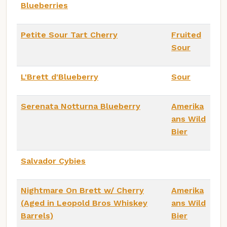
Blueberries
Petite Sour Tart Cherry
Fruited
Sour
L'Brett d'Blueberry
Sour
Serenata Notturna Blueberry
Amerika
ans Wild
Bier
Salvador Cybies
Nightmare On Brett w/ Cherry
Amerika
(Aged in Leopold Bros Whiskey
ans Wild
Barrels)
Bier