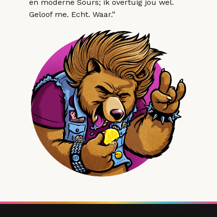
en moderne Sours; ik overtuig jou wel.
Geloof me. Echt. Waar.”