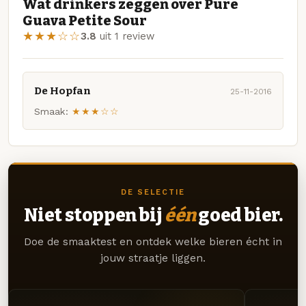
Wat drinkers zeggen over Pure
Guava Petite Sour
★★★☆☆
3.8
uit 1 review
De Hopfan
25-11-2016
Smaak:
★★★☆☆
DE SELECTIE
Niet stoppen bij
één
goed bier.
Doe de smaaktest en ontdek welke bieren écht in
jouw straatje liggen.