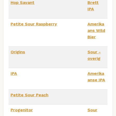
Hop Savant
Brett
IPA
Petite Sour Raspberry
Amerika
ans Wild
Bier
Origins
Sour -
overig
IPA
Amerika
anse IPA
Petite Sour Peach
Progenitor
Sour