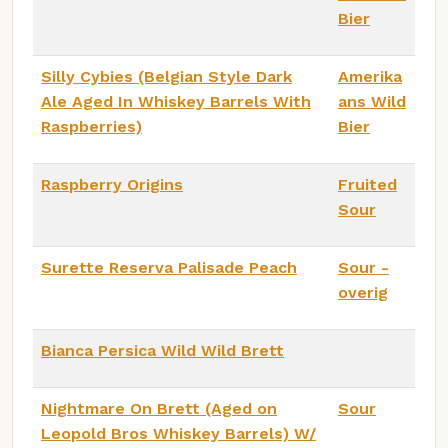
Bier
Silly Cybies (Belgian Style Dark
Amerika
Ale Aged In Whiskey Barrels With
ans Wild
Raspberries)
Bier
Raspberry Origins
Fruited
Sour
Surette Reserva Palisade Peach
Sour -
overig
Bianca Persica Wild Wild Brett
Nightmare On Brett (Aged on
Sour
Leopold Bros Whiskey Barrels) W/