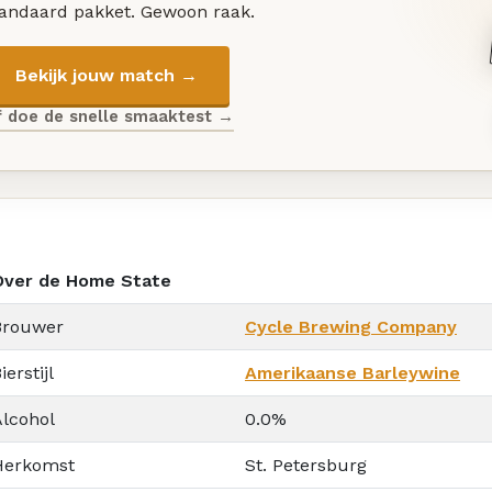
tandaard pakket. Gewoon raak.
Bekijk jouw match →
f doe de snelle smaaktest →
Over de Home State
Brouwer
Cycle Brewing Company
ierstijl
Amerikaanse Barleywine
Alcohol
0.0%
Herkomst
St. Petersburg