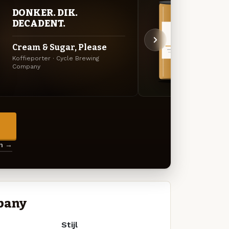
DONKER. DIK.
VER
DECADENT.
UIT
Cream & Sugar, Please
Fixi
Koffieporter · Cycle Brewing
Specia
Company
Compa
→
en →
pany
Stijl