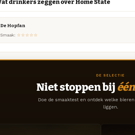
at drinkers zeggen over Home State
De Hopfan
Smaak:
☆☆☆☆☆
DE SELECTIE
Niet stoppen bij
één
Doe de smaaktest en ontdek welke bieren 
liggen.