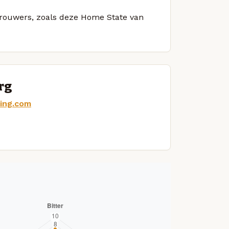
 brouwers, zoals deze Home State van
rg
ing.com