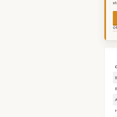
s
O
B