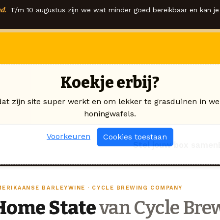
d.
T/m 10 augustus zijn we wat minder goed bereikbaar en kan je 
Koekje erbij?
dat zijn site super werkt en om lekker te grasduinen in we
honingwafels.
Voorkeuren
Cookies toestaan
Stel jouw box samen
MERIKAANSE BARLEYWINE · CYCLE BREWING COMPANY
Home State
van Cycle Br