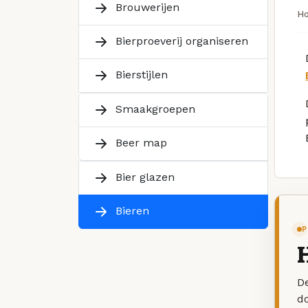
Brouwerijen
H
Bierproeverij organiseren
Bierstijlen
Smaakgroepen
Beer map
Bier glazen
Bieren
P
H
De
d