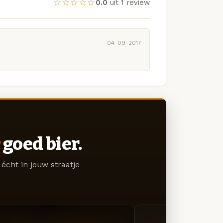
☆☆☆☆☆
0.0
uit 1 review
04-09-2017
goed bier.
écht in jouw straatje