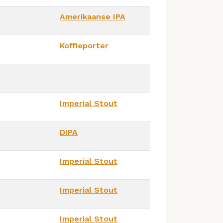
Amerikaanse IPA
Koffieporter
Imperial Stout
DIPA
Imperial Stout
Imperial Stout
Imperial Stout