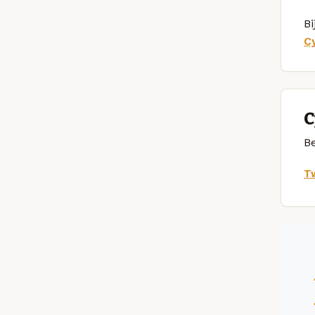
Bi
C
C
Be
Tw