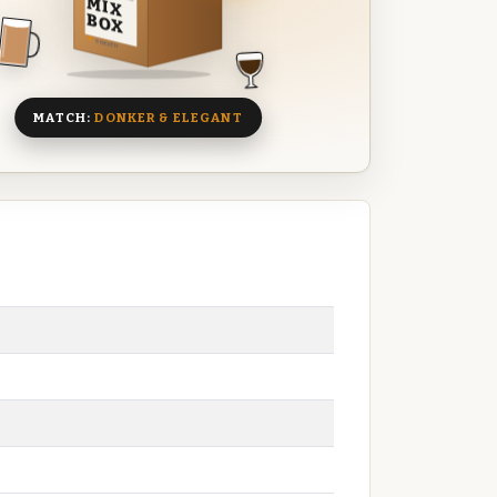
MIX
BOX
8 BIEREN
MATCH:
DONKER & ELEGANT