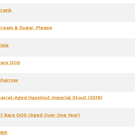
Crank
Cream & Sugar, Please
ixie
Rare DOS
Sharrow
Barrel-Aged Hazelnut Imperial Stout (2018)
R1 Rare DOS (Aged Over One Year)
DBR