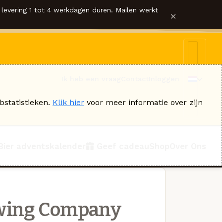
levering 1 tot 4 werkdagen duren. Mailen werkt
×
Ik heb een vraag
Contact
Inloggen
bstatistieken.
Klik hier
voor meer informatie over zijn
Bier adventskalender
Geef cadeau
Shop
Over Ons
ewing Company