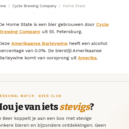
ome
Cycle Brewing Company
Home State
De Home State is een bier gebrouwen door
Cycle
Brewing Company
uit St. Petersburg.
Deze
Amerikaanse Barleywine
heeft een alcohol
percentage van 0.0%. De bierstijl Amerikaanse
Barleywine komt van oorsprong uit
Amerika
.
ERSONAL MATCH · BEER CLUB
ou je van iets
stevigs
?
 Beer koppelt je aan een box met stevige
onkere bieren en bijzondere ontdekkingen. Geen