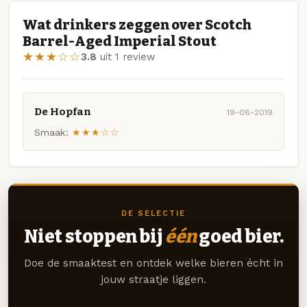
Wat drinkers zeggen over Scotch
Barrel-Aged Imperial Stout
★★★☆☆
3.8
uit 1 review
De Hopfan
19-08-2019
Smaak:
★★★☆☆
DE SELECTIE
Niet stoppen bij
één
goed bier.
Doe de smaaktest en ontdek welke bieren écht in
jouw straatje liggen.