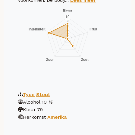
voorkomen. De body...
Lees meer
Type
Stout
Alcohol
10
Kleur
79
Herkomst
Amerika