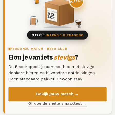
MATCH
DEZE MAAND
MIX
BOX
8 BIEREN
MATCH:
INTENS & UITDAGEND
PERSONAL MATCH · BEER CLUB
Hou je van iets
stevigs
?
De Beer koppelt je aan een box met stevige
donkere bieren en bijzondere ontdekkingen.
Geen standaard pakket. Gewoon raak.
Bekijk jouw match →
Of doe de snelle smaaktest →