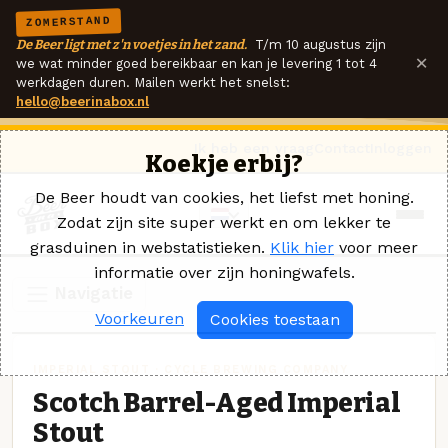
ZOMERSTAND
De Beer ligt met z'n voetjes in het zand.
T/m 10 augustus zijn
×
we wat minder goed bereikbaar en kan je levering 1 tot 4
werkdagen duren. Mailen werkt het snelst:
hello@beerinabox.nl
Ik heb een vraag
Contact
Inloggen
Koekje erbij?
De Beer houdt van cookies, het liefst met honing.
Zodat zijn site super werkt en om lekker te
grasduinen in webstatistieken.
Klik hier
voor meer
informatie over zijn honingwafels.
Navigatie
Voorkeuren
Cookies toestaan
IMPERIAL STOUT · CYCLE BREWING COMPANY
Scotch Barrel-Aged Imperial
Stout