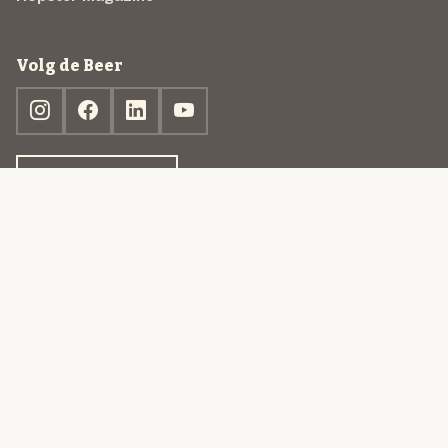
Volg de Beer
Ontdek jouw box
© 2013-2026 Beer in a Box BV