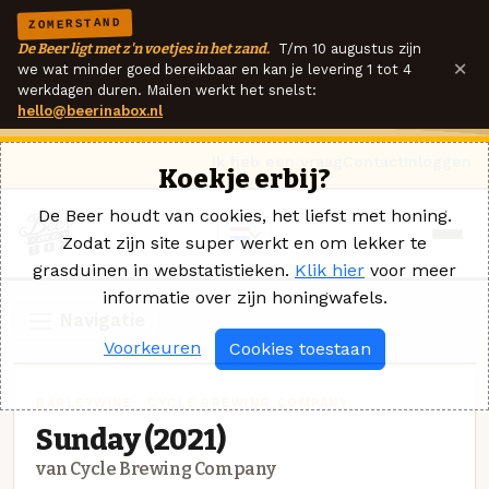
ZOMERSTAND
De Beer ligt met z'n voetjes in het zand.
T/m 10 augustus zijn
×
we wat minder goed bereikbaar en kan je levering 1 tot 4
werkdagen duren. Mailen werkt het snelst:
hello@beerinabox.nl
Ik heb een vraag
Contact
Inloggen
Koekje erbij?
De Beer houdt van cookies, het liefst met honing.
Zodat zijn site super werkt en om lekker te
grasduinen in webstatistieken.
Klik hier
voor meer
informatie over zijn honingwafels.
Navigatie
Voorkeuren
Cookies toestaan
BARLEYWINE · CYCLE BREWING COMPANY
Sunday (2021)
van Cycle Brewing Company