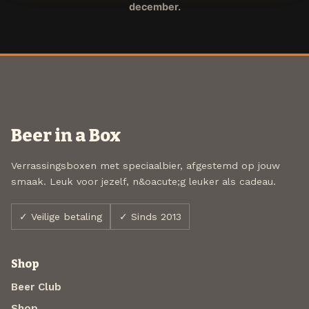
december.
Beer in a Box
Verrassingsboxen met speciaalbier, afgestemd op jouw
smaak. Leuk voor jezelf, n&oacute;g leuker als cadeau.
✓ Veilige betaling
✓ Sinds 2013
Shop
Beer Club
Shop