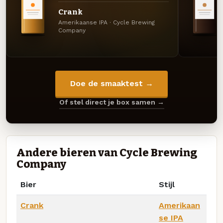
Crank
Amerikaanse IPA · Cycle Brewing
Company
Doe de smaaktest →
Of stel direct je box samen →
Andere bieren van Cycle Brewing
Company
Bier
Stijl
Crank
Amerikaan
se IPA