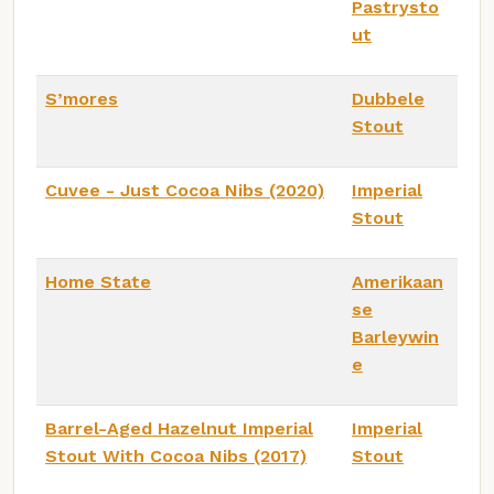
Pastrysto
ut
S’mores
Dubbele
Stout
Cuvee - Just Cocoa Nibs (2020)
Imperial
Stout
Home State
Amerikaan
se
Barleywin
e
Barrel-Aged Hazelnut Imperial
Imperial
Stout With Cocoa Nibs (2017)
Stout