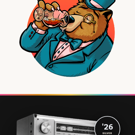
'26
SILVER