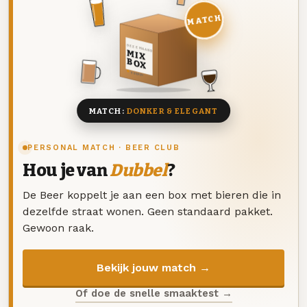
MATCH
DEZE MAAND
MIX
BOX
8 BIEREN
MATCH:
DONKER & ELEGANT
PERSONAL MATCH · BEER CLUB
Hou je van
Dubbel
?
De Beer koppelt je aan een box met bieren die in
dezelfde straat wonen. Geen standaard pakket.
Gewoon raak.
Bekijk jouw match →
Of doe de snelle smaaktest →