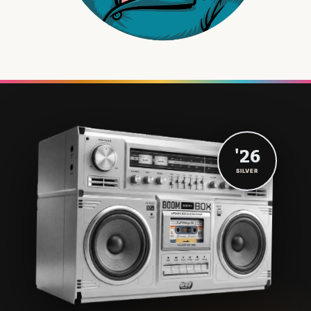
'26
SILVER