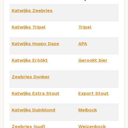
Katwijks Zeebries
Katwijks Tripel
Tripel
Katwijks Hoppy Daze
APA
Katwijks Eròòkt
Gerookt bier
Zeebries Donker
Katwijks Extra Stout
Export Stout
Katwijks Duinblond
Meibock
Zeebries (oud)
Weizenbock