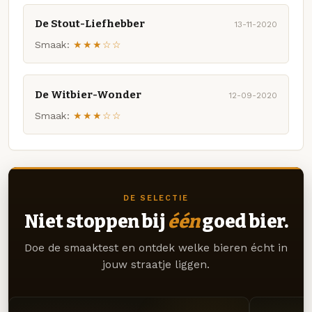
De Stout-Liefhebber
13-11-2020
Smaak:
★★★☆☆
De Witbier-Wonder
12-09-2020
Smaak:
★★★☆☆
DE SELECTIE
Niet stoppen bij
één
goed bier.
Doe de smaaktest en ontdek welke bieren écht in
jouw straatje liggen.