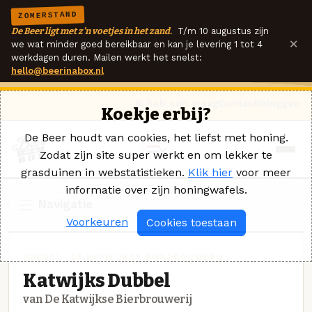
ZOMERSTAND
De Beer ligt met z'n voetjes in het zand.
T/m 10 augustus zijn
×
we wat minder goed bereikbaar en kan je levering 1 tot 4
werkdagen duren. Mailen werkt het snelst:
hello@beerinabox.nl
Ik heb een vraag
Contact
Inloggen
Koekje erbij?
De Beer houdt van cookies, het liefst met honing.
Zodat zijn site super werkt en om lekker te
grasduinen in webstatistieken.
Klik hier
voor meer
informatie over zijn honingwafels.
Navigatie
Voorkeuren
Cookies toestaan
DUBBEL · DE KATWIJKSE BIERBROUWERIJ
Katwijks Dubbel
van De Katwijkse Bierbrouwerij