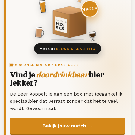
MATCH
DEZE MAAND
MIX
BOX
8 BIEREN
MATCH:
BLOND & KRACHTIG
PERSONAL MATCH · BEER CLUB
Vind je
doordrinkbaar
bier
lekker?
De Beer koppelt je aan een box met toegankelijk
speciaalbier dat verrast zonder dat het te veel
wordt. Gewoon raak.
Bekijk jouw match →