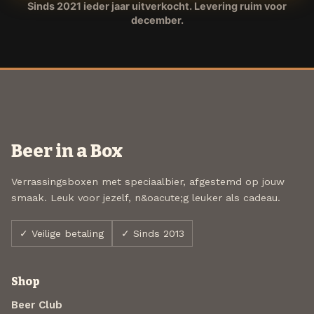
Sinds 2021 ieder jaar uitverkocht. Levering ruim voor
december.
Beer in a Box
Verrassingsboxen met speciaalbier, afgestemd op jouw
smaak. Leuk voor jezelf, n&oacute;g leuker als cadeau.
✓ Veilige betaling
✓ Sinds 2013
Shop
Beer Club