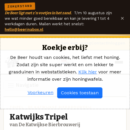
ZOMERSTAND
De Beer ligt met z'n voetjes in het zand.
T/m 10 augustus zijn
×
we wat minder goed bereikbaar en kan je levering 1 tot 4
werkdagen duren. Mailen werkt het snelst:
hello@beerinabox.nl
Ik heb een vraag
Contact
Inloggen
Koekje erbij?
De Beer houdt van cookies, het liefst met honing.
Zodat zijn site super werkt en om lekker te
grasduinen in webstatistieken.
Klik hier
voor meer
informatie over zijn honingwafels.
Navigatie
Voorkeuren
Cookies toestaan
TRIPEL · DE KATWIJKSE BIERBROUWERIJ
Katwijks Tripel
van De Katwijkse Bierbrouwerij