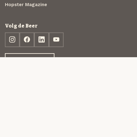
Hopster Magazine
Volg de Beer
Ontdek jouw box
© 2013-2026 Beer in a Box BV