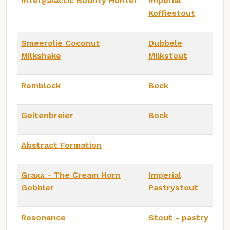
Intergalactic Bounty Hunter
Imperial
Koffiestout
Smeerolie Coconut
Dubbele
Milkshake
Milkstout
Remblock
Bock
Geitenbreier
Bock
Abstract Formation
Graxx - The Cream Horn
Imperial
Gobbler
Pastrystout
Resonance
Stout - pastry