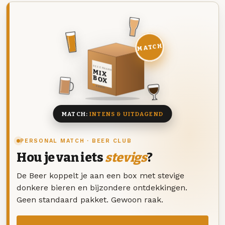
MATCH
DEZE MAAND
MIX
BOX
8 BIEREN
MATCH:
INTENS & UITDAGEND
PERSONAL MATCH · BEER CLUB
Hou je van iets
stevigs
?
De Beer koppelt je aan een box met stevige
donkere bieren en bijzondere ontdekkingen.
Geen standaard pakket. Gewoon raak.