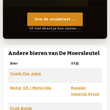
Doe de smaaktest →
Of stel direct je box samen →
Andere bieren van De Moersleutel
Bier
Stijl
Crank the Juice
Motor Oil / Motorolie
Russian
Imperial Stout
Fruit Bomb