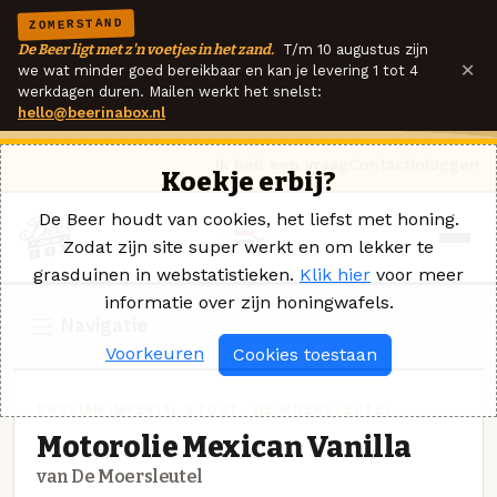
ZOMERSTAND
De Beer ligt met z'n voetjes in het zand.
T/m 10 augustus zijn
×
we wat minder goed bereikbaar en kan je levering 1 tot 4
werkdagen duren. Mailen werkt het snelst:
hello@beerinabox.nl
Ik heb een vraag
Contact
Inloggen
Koekje erbij?
De Beer houdt van cookies, het liefst met honing.
Zodat zijn site super werkt en om lekker te
grasduinen in webstatistieken.
Klik hier
voor meer
informatie over zijn honingwafels.
Navigatie
Voorkeuren
Cookies toestaan
RUSSIAN IMPERIAL STOUT · DE MOERSLEUTEL
Motorolie Mexican Vanilla
van De Moersleutel