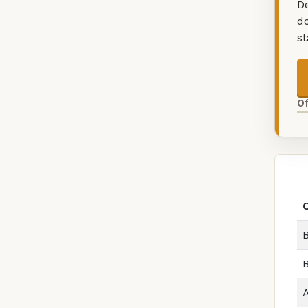
De
d
s
O
B