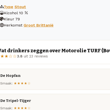
Type
Stout
Alcohol
10
Kleur
79
Herkomst
Groot Brittanië
at drinkers zeggen over Motorolie TURF (B
★★★☆☆
3.8
uit 23 reviews
De Hopfan
Smaak:
★★★★☆
De Tripel-Tijger
Smaak:
★★★★☆