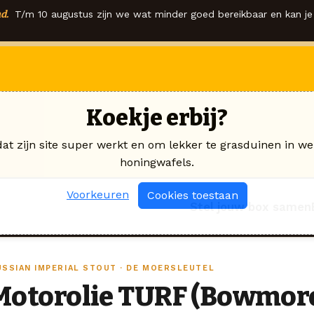
d.
T/m 10 augustus zijn we wat minder goed bereikbaar en kan je 
Koekje erbij?
dat zijn site super werkt en om lekker te grasduinen in we
honingwafels.
Voorkeuren
Cookies toestaan
Stel jouw box samen
USSIAN IMPERIAL STOUT · DE MOERSLEUTEL
Motorolie TURF (Bowmore