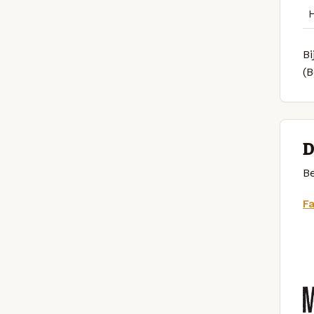
Bi
(
D
Be
F