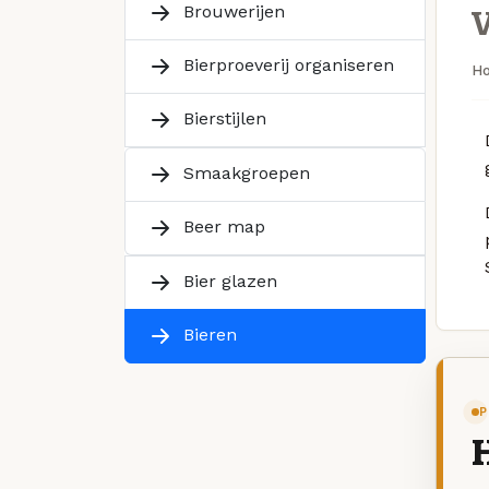
Brouwerijen
Bierproeverij organiseren
H
Bierstijlen
Smaakgroepen
Beer map
Bier glazen
Bieren
P
H