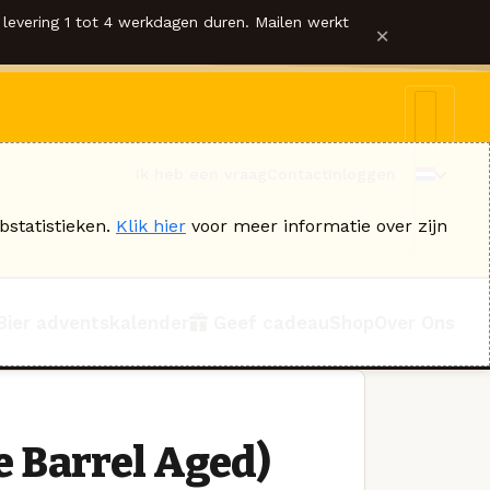
levering 1 tot 4 werkdagen duren. Mailen werkt
×
Ik heb een vraag
Contact
Inloggen
bstatistieken.
Klik hier
voor meer informatie over zijn
Bier adventskalender
Geef cadeau
Shop
Over Ons
 Barrel Aged)