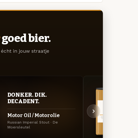
goed bier.
écht in jouw straatje
DONKER. DIK.
VER
DECADENT.
UIT
Motor Oil / Motorolie
Frui
Russian Imperial Stout · De
Specia
Moersleutel