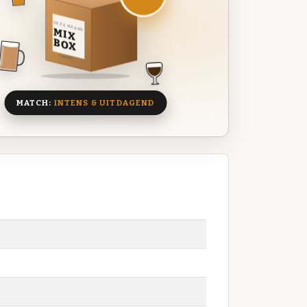
DEZE MAAND
MIX
BOX
8 BIEREN
MATCH:
INTENS & UITDAGEND