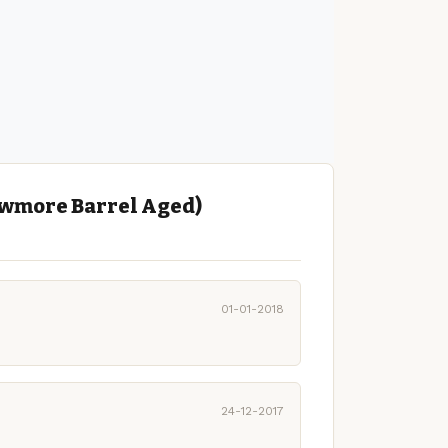
owmore Barrel Aged)
01-01-2018
24-12-2017