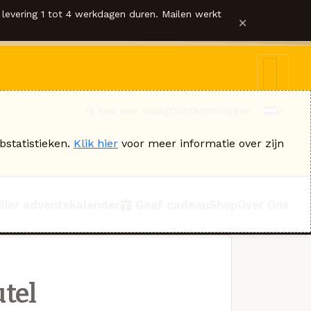
levering 1 tot 4 werkdagen duren. Mailen werkt
×
Ik heb een vraag
Contact
Inloggen
bstatistieken.
Klik hier
voor meer informatie over zijn
Bier adventskalender
Geef cadeau
Shop
Over Ons
tel