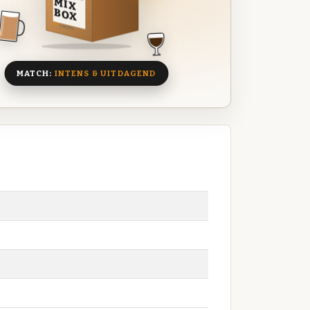
MIX
BOX
8 BIEREN
MATCH:
INTENS & UITDAGEND