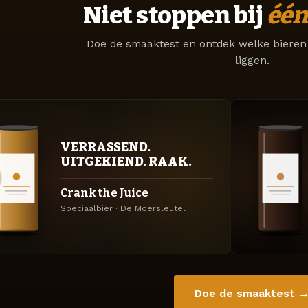
Niet stoppen bij
één
Doe de smaaktest en ontdek welke bieren 
liggen.
VERRASSEND.
UITGEKIEND. RAAK.
Crank the Juice
Speciaalbier · De Moersleutel
Doe de smaaktest 