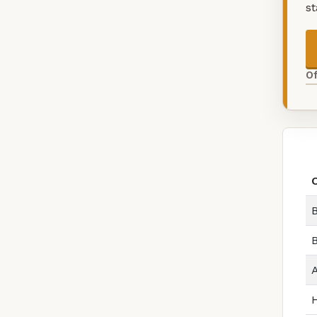
s
O
B