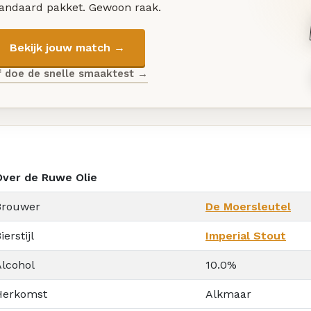
tandaard pakket. Gewoon raak.
Bekijk jouw match →
f doe de snelle smaaktest →
Over de Ruwe Olie
Brouwer
De Moersleutel
ierstijl
Imperial Stout
Alcohol
10.0%
Herkomst
Alkmaar