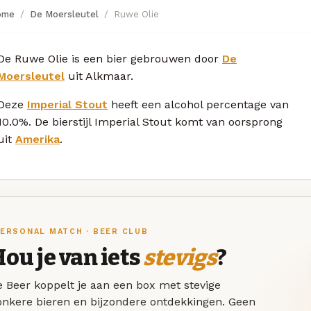
ome
De Moersleutel
Ruwe Olie
De Ruwe Olie is een bier gebrouwen door
De
Moersleutel
uit Alkmaar.
Deze
Imperial Stout
heeft een alcohol percentage van
10.0%. De bierstijl Imperial Stout komt van oorsprong
uit
Amerika
.
ERSONAL MATCH · BEER CLUB
ou je van iets
stevigs
?
 Beer koppelt je aan een box met stevige
onkere bieren en bijzondere ontdekkingen. Geen