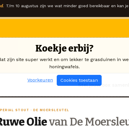
d.
T/m 10 augustus zijn we wat minder goed bereikbaar en kan je 
Koekje erbij?
dat zijn site super werkt en om lekker te grasduinen in we
honingwafels.
Voorkeuren
Cookies toestaan
Stel jouw box samen
MPERIAL STOUT · DE MOERSLEUTEL
Ruwe Olie
van De Moersleu