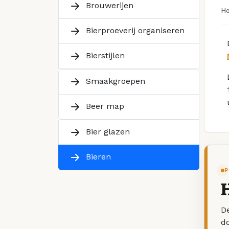
Brouwerijen
H
Bierproeverij organiseren
Bierstijlen
Smaakgroepen
Beer map
Bier glazen
Bieren
P
H
De
d