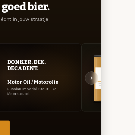
goed bier.
écht in jouw straatje
DONKER. DIK.
VER
DECADENT.
UIT
Motor Oil / Motorolie
Frui
Russian Imperial Stout · De
Specia
Moersleutel
→