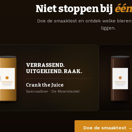
Niet stoppen bij
één
Doe de smaaktest en ontdek welke bieren 
liggen.
VERRASSEND.
UITGEKIEND. RAAK.
Crank the Juice
Speciaalbier · De Moersleutel
Doe de smaaktest 