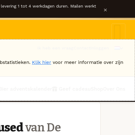
levering 1 tot 4 werkdagen duren. Mailen werkt
×
Ik heb een vraag
Contact
Inloggen
bstatistieken.
Klik hier
voor meer informatie over zijn
Bier adventskalender
Geef cadeau
Shop
Over Ons
fused
van De