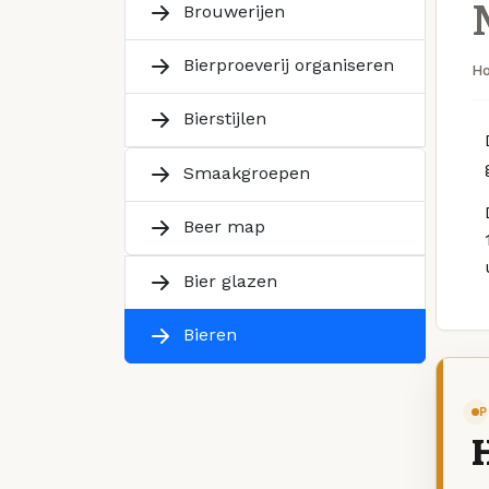
Brouwerijen
Bierproeverij organiseren
H
Bierstijlen
Smaakgroepen
Beer map
Bier glazen
Bieren
P
H