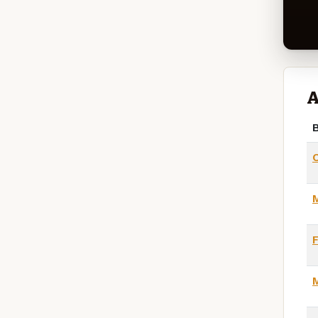
A
B
M