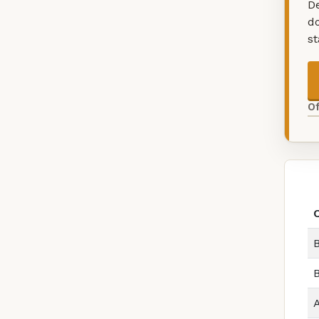
De
d
s
O
B