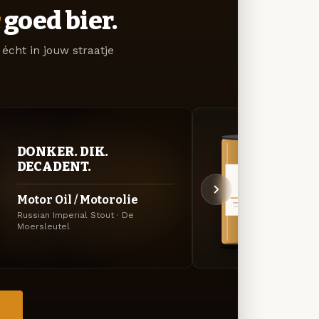
goed bier.
écht in jouw straatje
DONKER. DIK.
VER
DECADENT.
UIT
Motor Oil / Motorolie
Frui
Russian Imperial Stout · De
Specia
Moersleutel
→