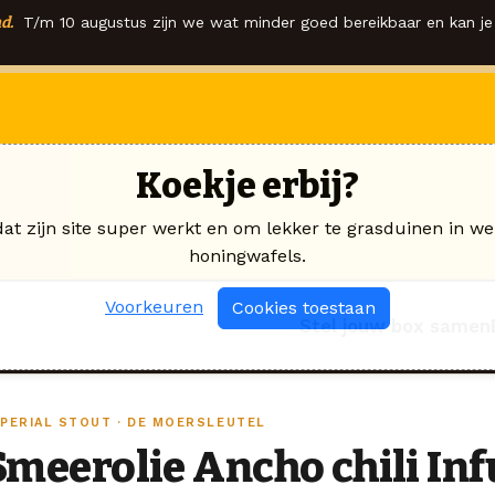
d.
T/m 10 augustus zijn we wat minder goed bereikbaar en kan je 
Koekje erbij?
dat zijn site super werkt en om lekker te grasduinen in we
honingwafels.
Voorkeuren
Cookies toestaan
Stel jouw box samen
MPERIAL STOUT · DE MOERSLEUTEL
Smeerolie Ancho chili In