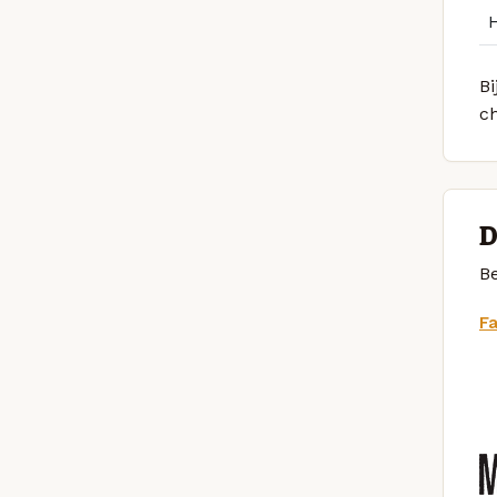
Bi
ch
D
Be
F