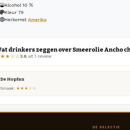
Alcohol
10
Kleur
79
Herkomst
Amerika
at drinkers zeggen over Smeerolie Ancho ch
★★★☆☆
3.8
uit 1 review
De Hopfan
Smaak:
★★★☆☆
DE SELECTIE