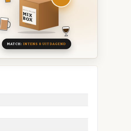
DEZE MAAND
MIX
BOX
8 BIEREN
MATCH:
INTENS & UITDAGEND