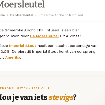
Moersleutel
ome
De Moersleutel
Smeerolie Ancho chili Infused
De Smeerolie Ancho chili Infused is een bier
gebrouwen door
De Moersleutel
uit Alkmaar.
Deze
Imperial Stout
heeft een alcohol percentage van
10.0%. De bierstijl Imperial Stout komt van oorsprong
uit
Amerika
.
ERSONAL MATCH · BEER CLUB
ou je van iets
stevigs
?