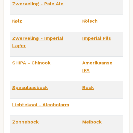
Zwerveling - Pale Ale
Kølz
Kölsch
Zwerveling - Imperial
Imperial Pils
Lager
SHIPA - Chinook
Amerikaanse
IPA
Speculaasbock
Bock
Lichtekooi - Alcoholarm
Zonnebock
Meibock