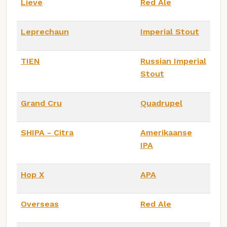
Lieve
Red Ale
Leprechaun
Imperial Stout
TIEN
Russian Imperial
Stout
Grand Cru
Quadrupel
SHIPA - Citra
Amerikaanse
IPA
Hop X
APA
Overseas
Red Ale