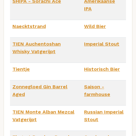
SHIPA - Sorachi Ace
Amerikaanse
IPA
Naecktstrand
Wild Bier
TIEN Auchentoshan
Imperial Stout
Whisky Vatgerijpt
Tientje
Historisch Bier
Zonnegloed Gin Barrel
Saison -
Aged
farmhouse
TIEN Monte Alban Mezcal
Russian Imperial
Vatgerijpt
Stout