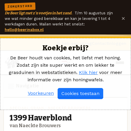
ZOMERSTAND
De Beer ligt met z'n voetjes in het zand.
T/m 10 augustus zijn
×
we wat minder goed bereikbaar en kan je levering 1 tot 4
werkdagen duren. Mailen werkt het snelst:
hello@beerinabox.nl
Ik heb een vraag
Contact
Inloggen
Koekje erbij?
De Beer houdt van cookies, het liefst met honing.
Zodat zijn site super werkt en om lekker te
grasduinen in webstatistieken.
Klik hier
voor meer
informatie over zijn honingwafels.
Navigatie
Voorkeuren
Cookies toestaan
SPECIAAL GRAAN · NAECKTE BROUWERS
1399 Haverblond
van Naeckte Brouwers