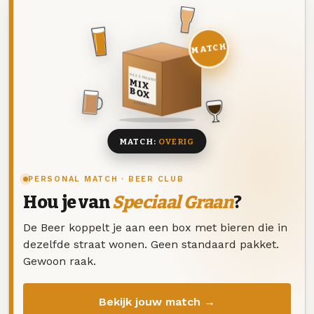
MATCH
DEZE MAAND
MIX
BOX
8 BIEREN
MATCH:
OVERIG
PERSONAL MATCH · BEER CLUB
Hou je van
Speciaal Graan
?
De Beer koppelt je aan een box met bieren die in
dezelfde straat wonen. Geen standaard pakket.
Gewoon raak.
Bekijk jouw match →