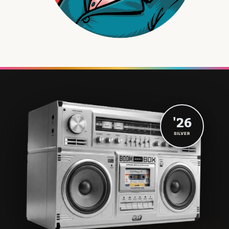
'26
SILVER