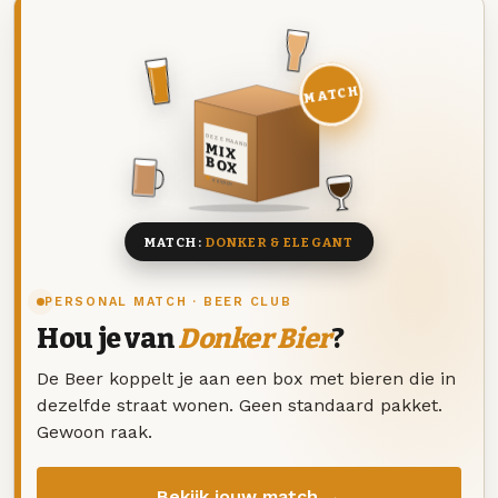
MATCH
DEZE MAAND
MIX
BOX
8 BIEREN
MATCH:
DONKER & ELEGANT
PERSONAL MATCH · BEER CLUB
Hou je van
Donker Bier
?
De Beer koppelt je aan een box met bieren die in
dezelfde straat wonen. Geen standaard pakket.
Gewoon raak.
Bekijk jouw match →