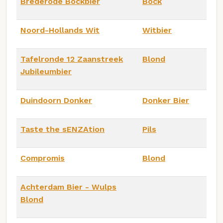
Brederode Bockbier
Bock
Noord-Hollands Wit
Witbier
Tafelronde 12 Zaanstreek
Blond
Jubileumbier
Duindoorn Donker
Donker Bier
Taste the sENZAtion
Pils
Compromis
Blond
Achterdam Bier - Wulps
Blond