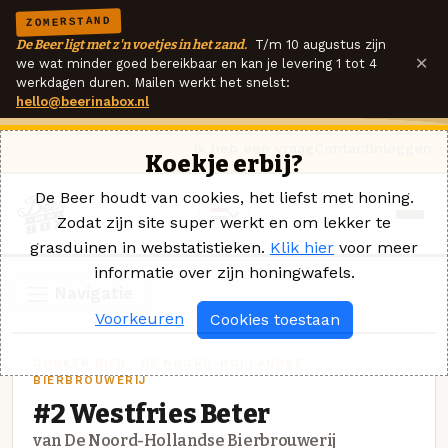
ZOMERSTAND
De Beer ligt met z'n voetjes in het zand.
T/m 10 augustus zijn
×
we wat minder goed bereikbaar en kan je levering 1 tot 4
werkdagen duren. Mailen werkt het snelst:
hello@beerinabox.nl
Ik heb een vraag
Contact
Inloggen
Koekje erbij?
De Beer houdt van cookies, het liefst met honing.
Zodat zijn site super werkt en om lekker te
grasduinen in webstatistieken.
Klik hier
voor meer
informatie over zijn honingwafels.
Navigatie
Voorkeuren
Cookies toestaan
DONKER BIER · DE NOORD-HOLLANDSE
BIERBROUWERIJ
#2 Westfries Beter
van De Noord-Hollandse Bierbrouwerij