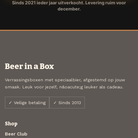
Sinds 2021 ieder jaar uitverkocht. Levering ruim voor
december.
Beer in a Box
Verrassingsboxen met speciaalbier, afgestemd op jouw
smaak. Leuk voor jezelf, n&oacute;g leuker als cadeau.
✓ Veilige betaling
✓ Sinds 2013
Shop
Beer Club