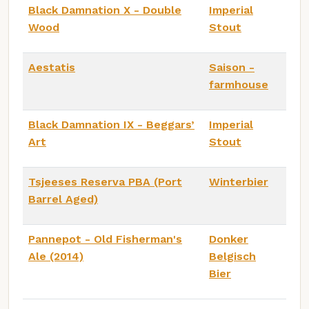
Black Damnation X - Double
Imperial
Wood
Stout
Aestatis
Saison -
farmhouse
Black Damnation IX - Beggars’
Imperial
Art
Stout
Tsjeeses Reserva PBA (Port
Winterbier
Barrel Aged)
Pannepot - Old Fisherman's
Donker
Ale (2014)
Belgisch
Bier