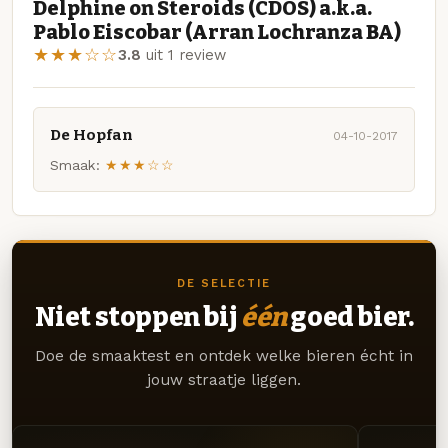
Delphine on Steroids (CDOS) a.k.a.
Pablo Eiscobar (Arran Lochranza BA)
★★★☆☆
3.8
uit 1 review
De Hopfan
04-10-2017
Smaak:
★★★☆☆
DE SELECTIE
Niet stoppen bij
één
goed bier.
Doe de smaaktest en ontdek welke bieren écht in
jouw straatje liggen.