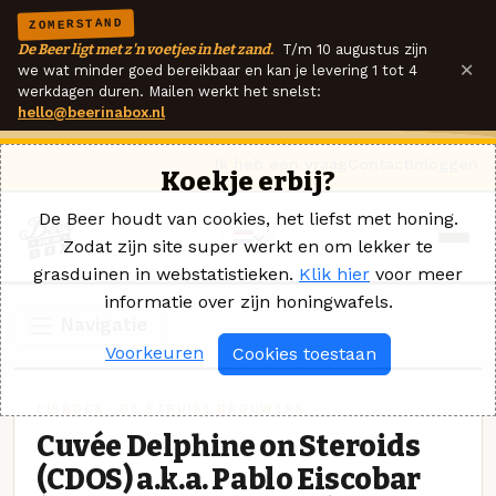
ZOMERSTAND
De Beer ligt met z'n voetjes in het zand.
T/m 10 augustus zijn
×
we wat minder goed bereikbaar en kan je levering 1 tot 4
werkdagen duren. Mailen werkt het snelst:
hello@beerinabox.nl
Ik heb een vraag
Contact
Inloggen
Koekje erbij?
De Beer houdt van cookies, het liefst met honing.
Zodat zijn site super werkt en om lekker te
grasduinen in webstatistieken.
Klik hier
voor meer
informatie over zijn honingwafels.
Navigatie
Voorkeuren
Cookies toestaan
EISBOCK · DE STRUISE BROUWERS
Cuvée Delphine on Steroids
(CDOS) a.k.a. Pablo Eiscobar