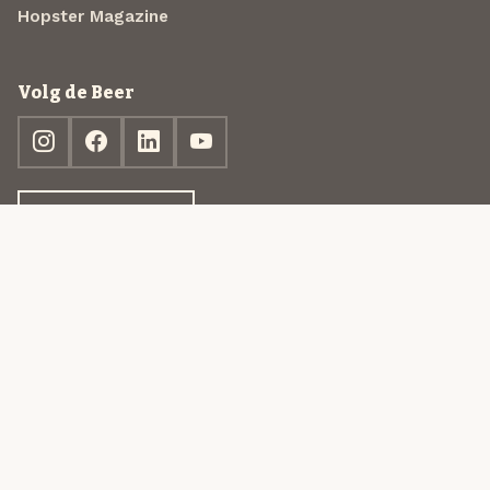
Hopster Magazine
Volg de Beer
Ontdek jouw box
© 2013-2026 Beer in a Box BV