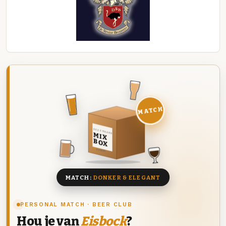
MATCH
DEZE MAAND
MIX
BOX
8 BIEREN
MATCH:
DONKER & ELEGANT
PERSONAL MATCH · BEER CLUB
Hou je van
Eisbock
?