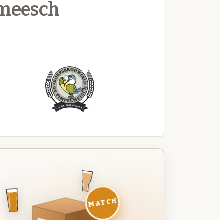
lmeesch
MATCH