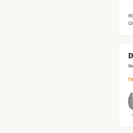
Bi
(
D
Be
F