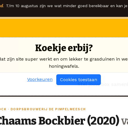
d.
T/m 10 augustus zijn we wat minder goed bereikbaar en kan je 
Koekje erbij?
dat zijn site super werkt en om lekker te grasduinen in we
honingwafels.
Voorkeuren
Cookies toestaan
Stel jouw box samen
OCK · DORPSBROUWERIJ DE PIMPELMEESCH
Chaams Bockbier (2020)
v