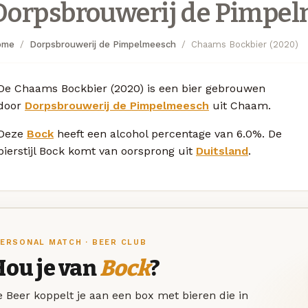
Dorpsbrouwerij de Pimpe
ome
Dorpsbrouwerij de Pimpelmeesch
Chaams Bockbier (2020)
De Chaams Bockbier (2020) is een bier gebrouwen
door
Dorpsbrouwerij de Pimpelmeesch
uit Chaam.
Deze
Bock
heeft een alcohol percentage van 6.0%. De
bierstijl Bock komt van oorsprong uit
Duitsland
.
ERSONAL MATCH · BEER CLUB
Hou je van
Bock
?
 Beer koppelt je aan een box met bieren die in