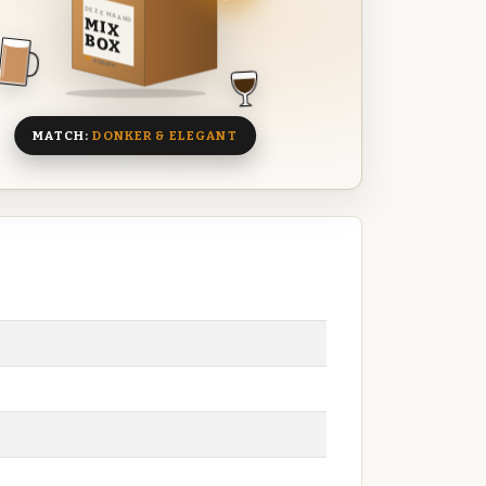
DEZE MAAND
MIX
BOX
8 BIEREN
MATCH:
DONKER & ELEGANT