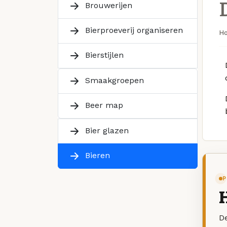
Brouwerijen
Bierproeverij organiseren
H
Bierstijlen
Smaakgroepen
Beer map
Bier glazen
Bieren
P
De