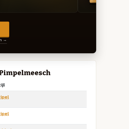
→
en →
e Pimpelmeesch
ijl
ripel
ripel