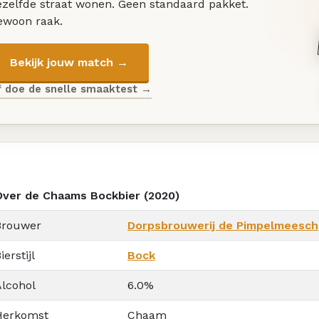
ezelfde straat wonen. Geen standaard pakket.
ewoon raak.
Bekijk jouw match →
f doe de snelle smaaktest →
Over de Chaams Bockbier (2020)
Brouwer
Dorpsbrouwerij de Pimpelmeesch
ierstijl
Bock
Alcohol
6.0%
Herkomst
Chaam