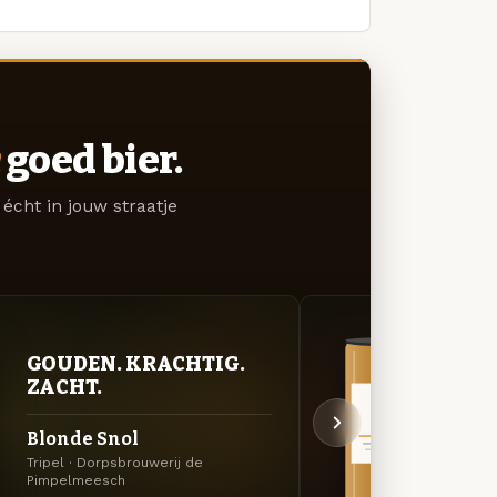
goed bier.
écht in jouw straatje
VER
GOUDEN. KRACHTIG.
UIT
ZACHT.
Chaa
Blonde Snol
Non
Tripel · Dorpsbrouwerij de
Dubbel
Pimpelmeesch
Pimpe