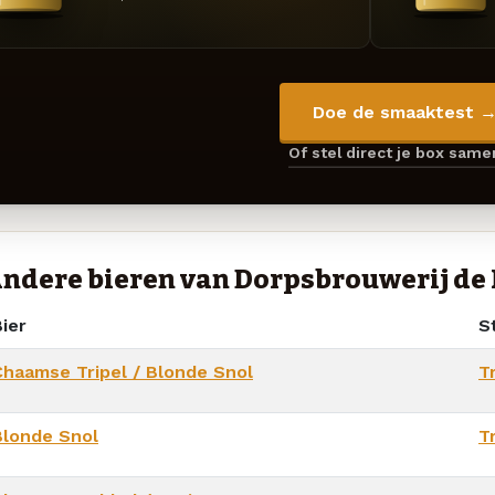
Doe de smaaktest 
Of stel direct je box sam
ndere bieren van Dorpsbrouwerij d
ier
St
Chaamse Tripel / Blonde Snol
T
Blonde Snol
T