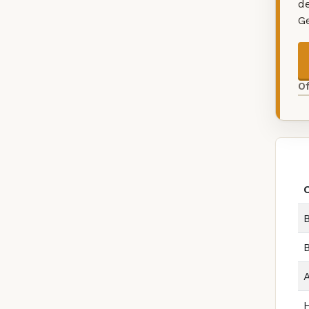
d
G
O
B