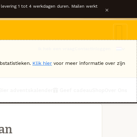
levering 1 tot 4 werkdagen duren. Mailen werkt
×
Ik heb een vraag
Contact
Inloggen
bstatistieken.
Klik hier
voor meer informatie over zijn
Bier adventskalender
Geef cadeau
Shop
Over Ons
an