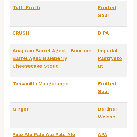
Tutti Frutti
Fruited
Sour
CRUSH
DIPA
Anagram Barrel Aged – Bourbon
Imperial
Barrel Aged Blueberry
Pastrysto
Cheesecake Stout
ut
Tonkanilla Mangorange
Fruited
Sour
Ginger
Berliner
Weisse
Pale Ale Pale Ale Pale Ale
APA