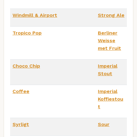
Windmill & Airport
Strong Ale
Tropico Pop
Berliner
Weisse
met Fruit
Choco Chip
Imperial
Stout
Coffee
Imperial
Koffiestou
t
Syrligt
Sour