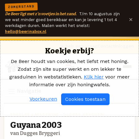
ZOMERSTAND
De Beer ligt met z'n voetjes in het zand.
T/m 10 augustus zijn
×
we wat minder goed bereikbaar en kan je levering 1 tot 4
werkdagen duren. Mailen werkt het snelst:
hello@beerinabox.nl
Ik heb een vraag
Contact
Inloggen
Koekje erbij?
De Beer houdt van cookies, het liefst met honing.
Zodat zijn site super werkt en om lekker te
grasduinen in webstatistieken.
Klik hier
voor meer
informatie over zijn honingwafels.
Navigatie
Voorkeuren
Cookies toestaan
ENGELSE BARLEYWINE · DUGGES BRYGGERI
Guyana 2003
van Dugges Bryggeri