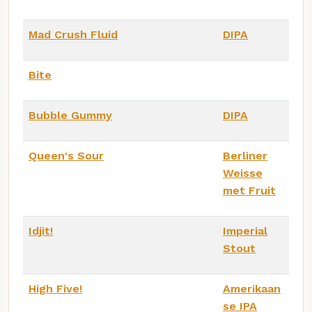
Mad Crush Fluid
DIPA
Bite
Bubble Gummy
DIPA
Queen's Sour
Berliner
Weisse
met Fruit
Idjit!
Imperial
Stout
High Five!
Amerikaan
se IPA