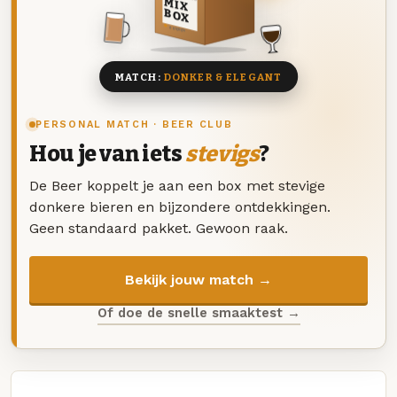
MIX
BOX
8 BIEREN
MATCH:
DONKER & ELEGANT
PERSONAL MATCH · BEER CLUB
Hou je van iets
stevigs
?
De Beer koppelt je aan een box met stevige
donkere bieren en bijzondere ontdekkingen.
Geen standaard pakket. Gewoon raak.
Bekijk jouw match →
Of doe de snelle smaaktest →