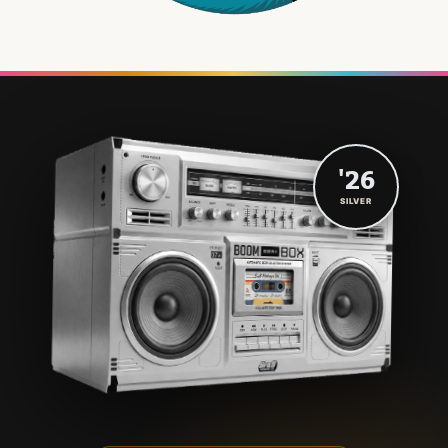
'26
SILVER