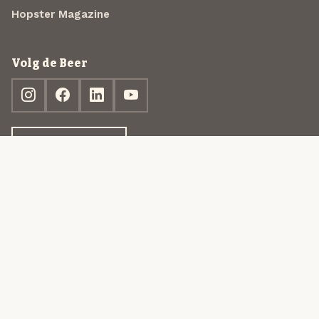
Hopster Magazine
Volg de Beer
Ontdek jouw box
© 2013-2026 Beer in a Box BV