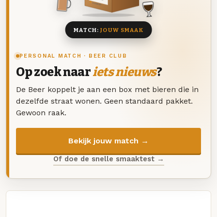
8 BIEREN
MATCH:
JOUW SMAAK
PERSONAL MATCH · BEER CLUB
Op zoek naar
iets nieuws
?
De Beer koppelt je aan een box met bieren die in
dezelfde straat wonen. Geen standaard pakket.
Gewoon raak.
Bekijk jouw match →
Of doe de snelle smaaktest →