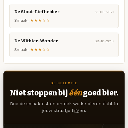
De Stout-Liefhebber
13-06-2021
Smaak:
★★★☆☆
De Witbier-Wonder
08-10-2016
Smaak:
★★★☆☆
DE SELECTIE
Niet stoppen bij
één
goed bier.
Doe de smaaktest en ontdek welke bieren écht in
jouw straatje liggen.