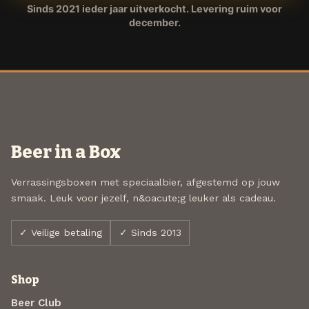
Sinds 2021 ieder jaar uitverkocht. Levering ruim voor
december.
Beer in a Box
Verrassingsboxen met speciaalbier, afgestemd op jouw
smaak. Leuk voor jezelf, n&oacute;g leuker als cadeau.
✓ Veilige betaling
✓ Sinds 2013
Shop
Beer Club