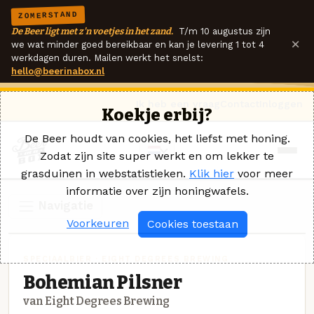
ZOMERSTAND
De Beer ligt met z'n voetjes in het zand.
T/m 10 augustus zijn
×
we wat minder goed bereikbaar en kan je levering 1 tot 4
werkdagen duren. Mailen werkt het snelst:
hello@beerinabox.nl
Ik heb een vraag
Contact
Inloggen
Koekje erbij?
De Beer houdt van cookies, het liefst met honing.
Zodat zijn site super werkt en om lekker te
grasduinen in webstatistieken.
Klik hier
voor meer
informatie over zijn honingwafels.
Navigatie
Voorkeuren
Cookies toestaan
SPECIAALBIER · EIGHT DEGREES BREWING
Bohemian Pilsner
van Eight Degrees Brewing