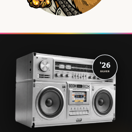
'26
SILVER