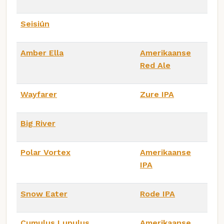
Seisiún
Amber Ella
Amerikaanse
Red Ale
Wayfarer
Zure IPA
Big River
Polar Vortex
Amerikaanse
IPA
Snow Eater
Rode IPA
Cumulus Lupulus
Amerikaanse