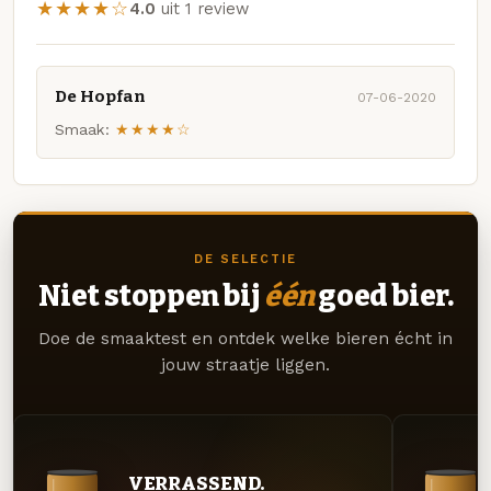
★★★★☆
4.0
uit 1 review
De Hopfan
07-06-2020
Smaak:
★★★★☆
DE SELECTIE
Niet stoppen bij
één
goed bier.
Doe de smaaktest en ontdek welke bieren écht in
jouw straatje liggen.
VERRASSEND.