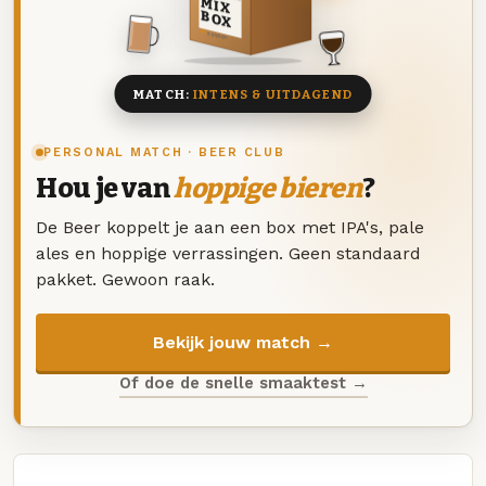
MIX
BOX
8 BIEREN
MATCH:
INTENS & UITDAGEND
PERSONAL MATCH · BEER CLUB
Hou je van
hoppige bieren
?
De Beer koppelt je aan een box met IPA's, pale
ales en hoppige verrassingen. Geen standaard
pakket. Gewoon raak.
Bekijk jouw match →
Of doe de snelle smaaktest →