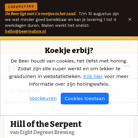
ZOMERSTAND
De Beer ligt met z'n voetjes in het zand.
T/m 10 augustus zijn
×
we wat minder goed bereikbaar en kan je levering 1 tot 4
werkdagen duren. Mailen werkt het snelst:
hello@beerinabox.nl
Ik heb een vraag
Contact
Inloggen
Koekje erbij?
De Beer houdt van cookies, het liefst met honing.
Zodat zijn site super werkt en om lekker te
grasduinen in webstatistieken.
Klik hier
voor meer
informatie over zijn honingwafels.
Navigatie
Voorkeuren
Cookies toestaan
BLACK IPA · EIGHT DEGREES BREWING
Hill of the Serpent
van Eight Degrees Brewing