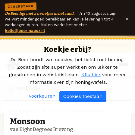
ZOMERSTAND
De Beer ligt met z'n voetjes in het zand.
T/m 10 augustus zijn
×
we wat minder goed bereikbaar en kan je levering 1 tot 4
werkdagen duren. Mailen werkt het snelst:
hello@beerinabox.nl
Ik heb een vraag
Contact
Inloggen
Koekje erbij?
De Beer houdt van cookies, het liefst met honing.
Zodat zijn site super werkt en om lekker te
grasduinen in webstatistieken.
Klik hier
voor meer
informatie over zijn honingwafels.
Navigatie
Voorkeuren
Cookies toestaan
AMERIKAANSE IPA · EIGHT DEGREES BREWING
Monsoon
van Eight Degrees Brewing