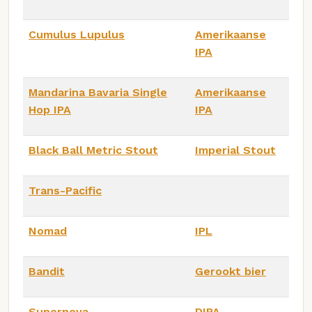
Cumulus Lupulus
Amerikaanse
IPA
Mandarina Bavaria Single
Amerikaanse
Hop IPA
IPA
Black Ball Metric Stout
Imperial Stout
Trans-Pacific
Nomad
IPL
Bandit
Gerookt bier
Supernova
DIPA