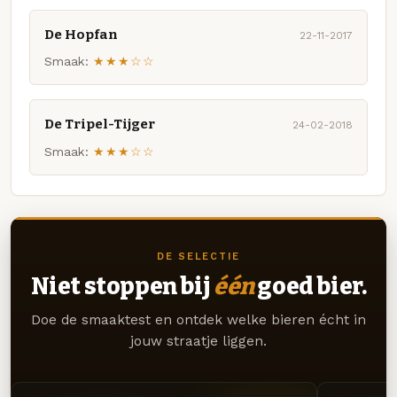
De Hopfan
22-11-2017
Smaak:
★★★☆☆
De Tripel-Tijger
24-02-2018
Smaak:
★★★☆☆
DE SELECTIE
Niet stoppen bij
één
goed bier.
Doe de smaaktest en ontdek welke bieren écht in
jouw straatje liggen.