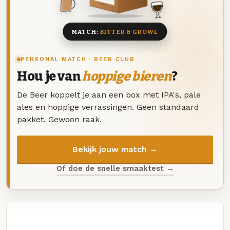
8 BIEREN
MATCH:
BITTER & GROWL
PERSONAL MATCH · BEER CLUB
Hou je van
hoppige bieren
?
De Beer koppelt je aan een box met IPA's, pale
ales en hoppige verrassingen. Geen standaard
pakket. Gewoon raak.
Bekijk jouw match →
Of doe de snelle smaaktest →