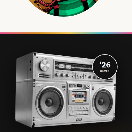
'26
SILVER