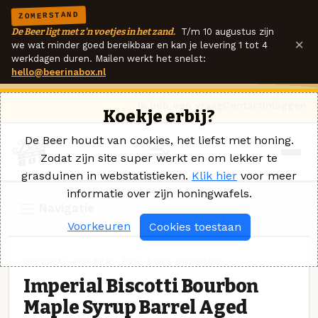
ZOMERSTAND
De Beer ligt met z'n voetjes in het zand.
T/m 10 augustus zijn
×
we wat minder goed bereikbaar en kan je levering 1 tot 4
werkdagen duren. Mailen werkt het snelst:
hello@beerinabox.nl
Ik heb een vraag
Contact
Inloggen
Koekje erbij?
De Beer houdt van cookies, het liefst met honing.
Zodat zijn site super werkt en om lekker te
grasduinen in webstatistieken.
Klik hier
voor meer
informatie over zijn honingwafels.
Navigatie
Voorkeuren
Cookies toestaan
IMPERIAL PORTER · EVIL TWIN BREWING
Imperial Biscotti Bourbon
Maple Syrup Barrel Aged