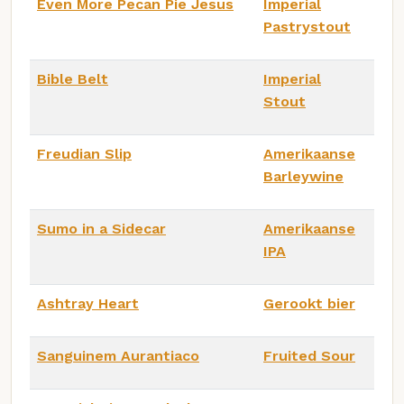
Even More Pecan Pie Jesus
Imperial
Pastrystout
Bible Belt
Imperial
Stout
Freudian Slip
Amerikaanse
Barleywine
Sumo in a Sidecar
Amerikaanse
IPA
Ashtray Heart
Gerookt bier
Sanguinem Aurantiaco
Fruited Sour