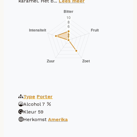
karamel. Het b...
Lees meer
Type
Porter
Alcohol
7
Kleur
59
Herkomst
Amerika