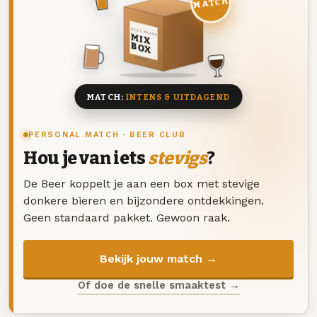
MATCH
DEZE MAAND
MIX
BOX
8 BIEREN
MATCH:
INTENS & UITDAGEND
PERSONAL MATCH · BEER CLUB
Hou je van iets
stevigs
?
De Beer koppelt je aan een box met stevige
donkere bieren en bijzondere ontdekkingen.
Geen standaard pakket. Gewoon raak.
Bekijk jouw match →
Of doe de snelle smaaktest →