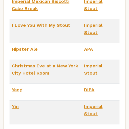
Imperial Mexican Biscotti
Imperial
Cake Break
Stout
I Love You With My Stout
Imperial
Stout
Hipster Ale
APA
Christmas Eve at a New York
Imperial
City Hotel Room
Stout
Yang
DIPA
Yin
Imperial
Stout