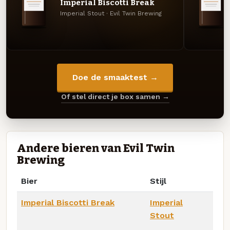
Imperial Biscotti Break
Imperial Stout · Evil Twin Brewing
Doe de smaaktest →
Of stel direct je box samen →
Andere bieren van Evil Twin
Brewing
Bier
Stijl
Imperial Biscotti Break
Imperial
Stout