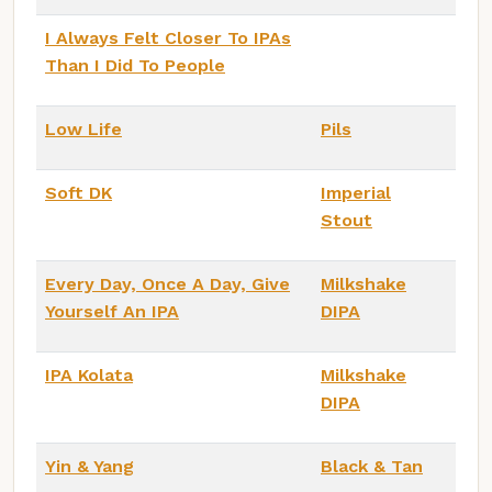
I Always Felt Closer To IPAs
Than I Did To People
Low Life
Pils
Soft DK
Imperial
Stout
Every Day, Once A Day, Give
Milkshake
Yourself An IPA
DIPA
IPA Kolata
Milkshake
DIPA
Yin & Yang
Black & Tan