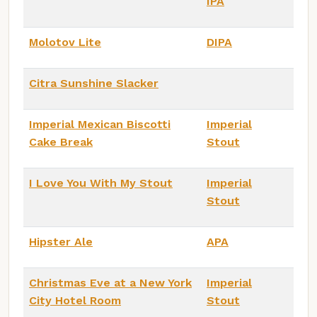
IPA
Molotov Lite
DIPA
Citra Sunshine Slacker
Imperial Mexican Biscotti
Imperial
Cake Break
Stout
I Love You With My Stout
Imperial
Stout
Hipster Ale
APA
Christmas Eve at a New York
Imperial
City Hotel Room
Stout