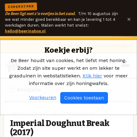
ZOMERSTAND
De Beer ligt met z'n voetjes in het zand.
T/m 10 augustus zijn
×
we wat minder goed bereikbaar en kan je levering 1 tot 4
werkdagen duren. Mailen werkt het snelst:
hello@beerinabox.nl
Ik heb een vraag
Contact
Inloggen
Koekje erbij?
De Beer houdt van cookies, het liefst met honing.
Zodat zijn site super werkt en om lekker te
grasduinen in webstatistieken.
Klik hier
voor meer
informatie over zijn honingwafels.
Navigatie
Voorkeuren
Cookies toestaan
IMPERIAL PORTER · EVIL TWIN BREWING
Imperial Doughnut Break
(2017)