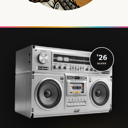
'26
SILVER