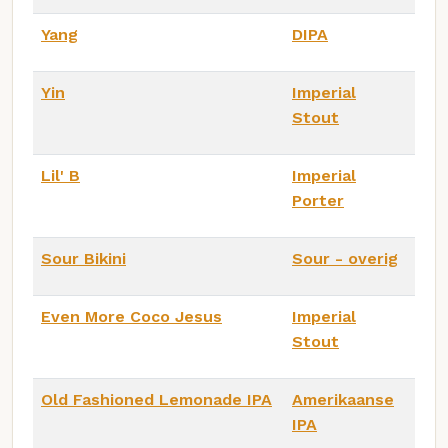
Yang
DIPA
Yin
Imperial
Stout
Lil' B
Imperial
Porter
Sour Bikini
Sour - overig
Even More Coco Jesus
Imperial
Stout
Old Fashioned Lemonade IPA
Amerikaanse
IPA