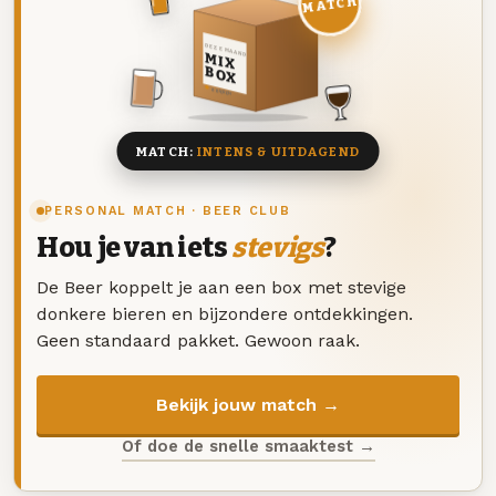
MATCH
DEZE MAAND
MIX
BOX
8 BIEREN
MATCH:
INTENS & UITDAGEND
PERSONAL MATCH · BEER CLUB
Hou je van iets
stevigs
?
De Beer koppelt je aan een box met stevige
donkere bieren en bijzondere ontdekkingen.
Geen standaard pakket. Gewoon raak.
Bekijk jouw match →
Of doe de snelle smaaktest →