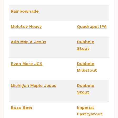
Rainbownade
Molotov Heavy
Quadrupel IPA
Aún Más A Jesús
Dubbele
Stout
Even More JCS
Dubbele
Milkstout
Michigan Maple Jesus
Dubbele
Stout
Bozo Beer
Imperial
Pastrystout