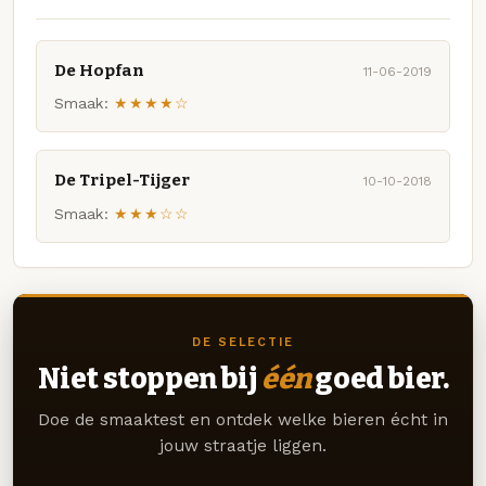
De Hopfan
11-06-2019
Smaak:
★★★★☆
De Tripel-Tijger
10-10-2018
Smaak:
★★★☆☆
DE SELECTIE
Niet stoppen bij
één
goed bier.
Doe de smaaktest en ontdek welke bieren écht in
jouw straatje liggen.