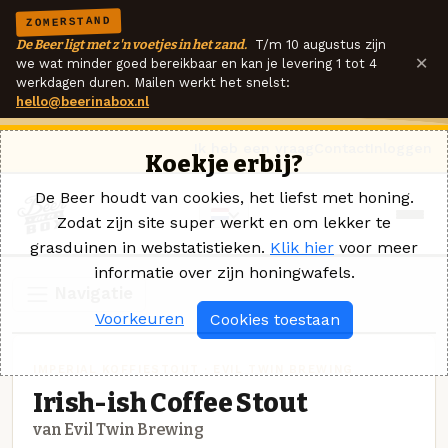
ZOMERSTAND
De Beer ligt met z'n voetjes in het zand.
T/m 10 augustus zijn
×
we wat minder goed bereikbaar en kan je levering 1 tot 4
werkdagen duren. Mailen werkt het snelst:
hello@beerinabox.nl
Ik heb een vraag
Contact
Inloggen
Koekje erbij?
De Beer houdt van cookies, het liefst met honing.
Zodat zijn site super werkt en om lekker te
grasduinen in webstatistieken.
Klik hier
voor meer
informatie over zijn honingwafels.
Navigatie
Voorkeuren
Cookies toestaan
IMPERIAL KOFFIESTOUT · EVIL TWIN BREWING
Irish-ish Coffee Stout
van Evil Twin Brewing