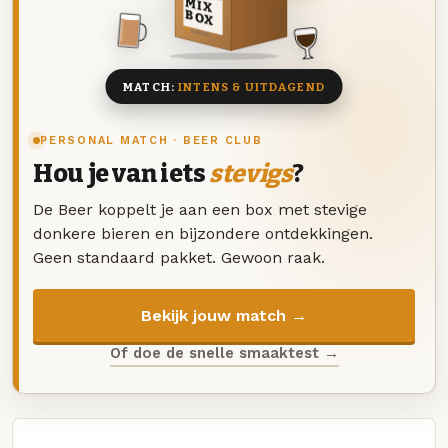
MIX
BOX
8 BIEREN
MATCH:
INTENS & UITDAGEND
PERSONAL MATCH · BEER CLUB
Hou je van iets
stevigs
?
De Beer koppelt je aan een box met stevige
donkere bieren en bijzondere ontdekkingen.
Geen standaard pakket. Gewoon raak.
Bekijk jouw match →
Of doe de snelle smaaktest →