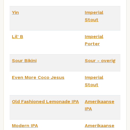
Yin
Imperial
Stout
Lil' B
Imperial
Porter
Sour Bikini
Sour - overig
Even More Coco Jesus
Imperial
Stout
Old Fashioned Lemonade IPA
Amerikaanse
IPA
Modern IPA
Amerikaanse