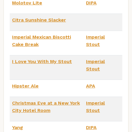
Molotov Lite
DIPA
Citra Sunshine Slacker
Imperial Mexican Biscotti
Imperial
Cake Break
Stout
I Love You With My Stout
Imperial
Stout
Hipster Ale
APA
Christmas Eve at a New York
Imperial
City Hotel Room
Stout
Yang
DIPA