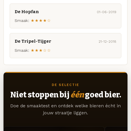
De Hopfan
01-06-2019
Smaak:
★★★★☆
De Tripel-Tijger
21-12-2018
Smaak:
★★★☆☆
DE SELECTIE
Niet stoppen bij
één
goed bier.
Doe de smaaktest en ontdek welke bieren écht in
jouw straatje liggen.