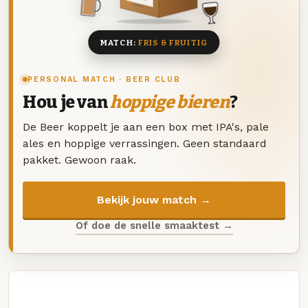
8 BIEREN
MATCH:
FRIS & FRUITIG
PERSONAL MATCH · BEER CLUB
Hou je van
hoppige bieren
?
De Beer koppelt je aan een box met IPA's, pale
ales en hoppige verrassingen. Geen standaard
pakket. Gewoon raak.
Bekijk jouw match →
Of doe de snelle smaaktest →