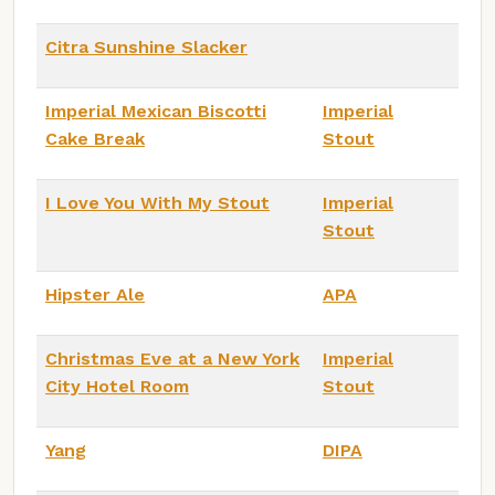
Citra Sunshine Slacker
Imperial Mexican Biscotti
Imperial
Cake Break
Stout
I Love You With My Stout
Imperial
Stout
Hipster Ale
APA
Christmas Eve at a New York
Imperial
City Hotel Room
Stout
Yang
DIPA