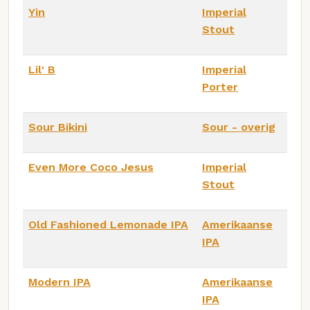
Yin
Imperial
Stout
Lil' B
Imperial
Porter
Sour Bikini
Sour - overig
Even More Coco Jesus
Imperial
Stout
Old Fashioned Lemonade IPA
Amerikaanse
IPA
Modern IPA
Amerikaanse
IPA