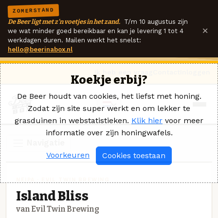
ZOMERSTAND
De Beer ligt met z'n voetjes in het zand.
T/m 10 augustus zijn
×
we wat minder goed bereikbaar en kan je levering 1 tot 4
werkdagen duren. Mailen werkt het snelst:
hello@beerinabox.nl
Ik heb een vraag
Contact
Inloggen
Koekje erbij?
De Beer houdt van cookies, het liefst met honing.
Zodat zijn site super werkt en om lekker te
grasduinen in webstatistieken.
Klik hier
voor meer
informatie over zijn honingwafels.
Navigatie
Voorkeuren
Cookies toestaan
NEIPA · EVIL TWIN BREWING
Island Bliss
van Evil Twin Brewing