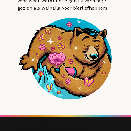
voor weer wordt het eigenlijk vandaag?”
gezien als walhalla voor bierliefhebbers.