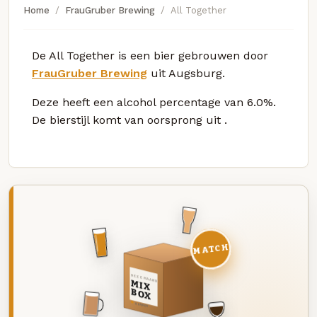
Home
FrauGruber Brewing
All Together
De All Together is een bier gebrouwen door
FrauGruber Brewing
uit Augsburg.
Deze
heeft een alcohol percentage van 6.0%.
De bierstijl komt van oorsprong uit
.
MATCH
DEZE MAAND
MIX
BOX
8 BIEREN