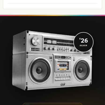
'26
SILVER