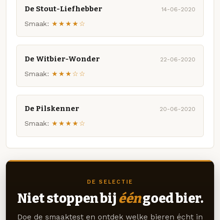
De Stout-Liefhebber
14-06-2020
Smaak:
★★★★☆
De Witbier-Wonder
22-06-2020
Smaak:
★★★☆☆
De Pilskenner
20-06-2020
Smaak:
★★★★☆
DE SELECTIE
Niet stoppen bij
één
goed bier.
Doe de smaaktest en ontdek welke bieren écht in