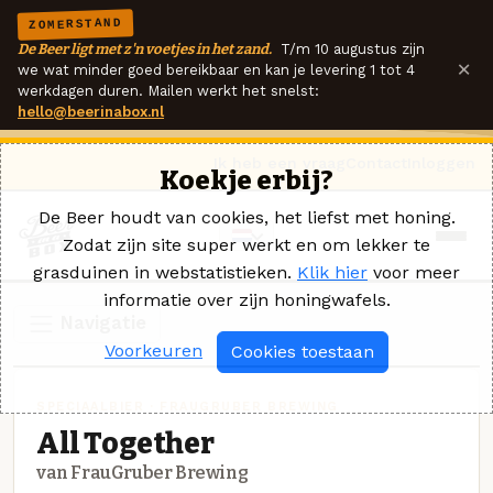
ZOMERSTAND
De Beer ligt met z'n voetjes in het zand.
T/m 10 augustus zijn
×
we wat minder goed bereikbaar en kan je levering 1 tot 4
werkdagen duren. Mailen werkt het snelst:
hello@beerinabox.nl
Ik heb een vraag
Contact
Inloggen
Koekje erbij?
De Beer houdt van cookies, het liefst met honing.
Zodat zijn site super werkt en om lekker te
grasduinen in webstatistieken.
Klik hier
voor meer
informatie over zijn honingwafels.
Navigatie
Voorkeuren
Cookies toestaan
SPECIAALBIER · FRAUGRUBER BREWING
All Together
van FrauGruber Brewing