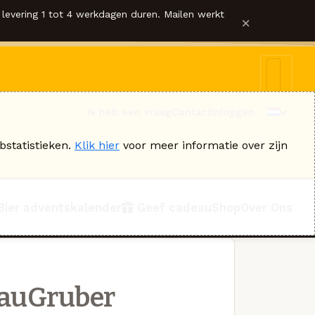
levering 1 tot 4 werkdagen duren. Mailen werkt
×
Ik heb een vraag
Contact
Inloggen
bstatistieken.
Klik hier
voor meer informatie over zijn
Bier adventskalender
Geef cadeau
Shop
Over Ons
rauGruber