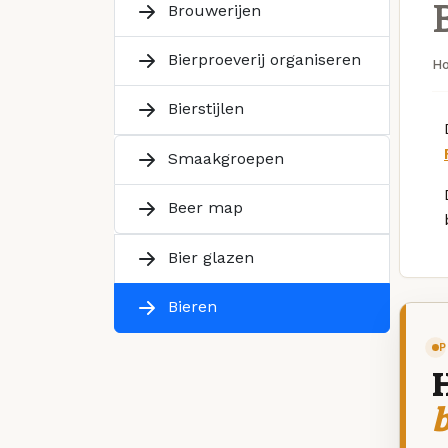
Brouwerijen
Bierproeverij organiseren
H
Bierstijlen
Smaakgroepen
Beer map
Bier glazen
Bieren
P