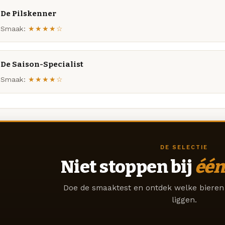
De Pilskenner
Smaak:
★★★★☆
De Saison-Specialist
Smaak:
★★★★☆
DE SELECTIE
Niet stoppen bij
één
Doe de smaaktest en ontdek welke bieren 
liggen.