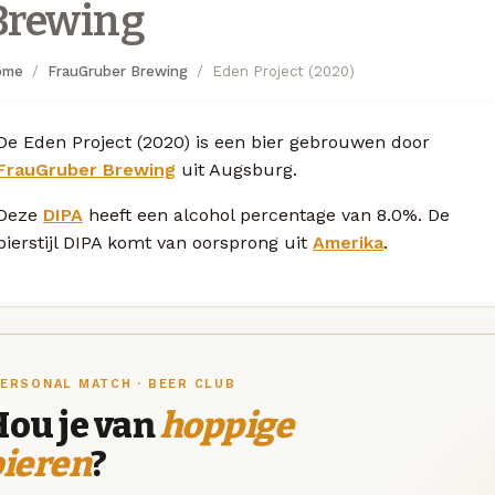
Brewing
ome
FrauGruber Brewing
Eden Project (2020)
De Eden Project (2020) is een bier gebrouwen door
FrauGruber Brewing
uit Augsburg.
Deze
DIPA
heeft een alcohol percentage van 8.0%. De
bierstijl DIPA komt van oorsprong uit
Amerika
.
ERSONAL MATCH · BEER CLUB
Hou je van
hoppige
bieren
?