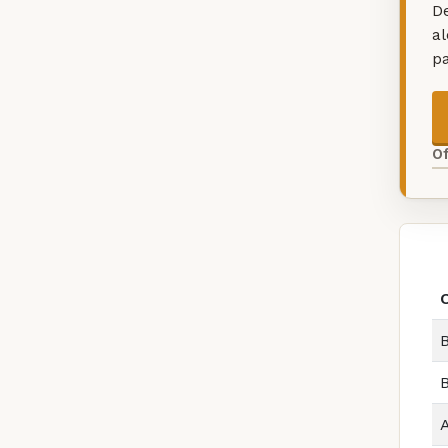
De
a
p
O
B