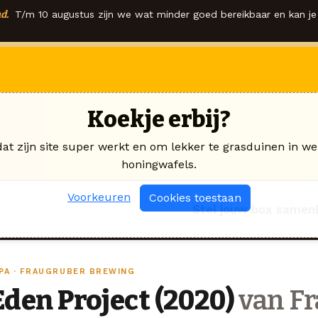
d.
T/m 10 augustus zijn we wat minder goed bereikbaar en kan je 
Koekje erbij?
dat zijn site super werkt en om lekker te grasduinen in we
honingwafels.
Voorkeuren
Cookies toestaan
Stel jouw box samen
IPA · FRAUGRUBER BREWING
Eden Project (2020)
van F