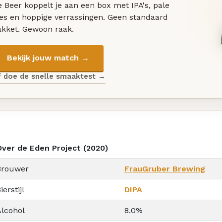
 Beer koppelt je aan een box met IPA's, pale
les en hoppige verrassingen. Geen standaard
akket. Gewoon raak.
Bekijk jouw match →
f doe de snelle smaaktest →
Over de Eden Project (2020)
Brouwer
FrauGruber Brewing
ierstijl
DIPA
Alcohol
8.0%