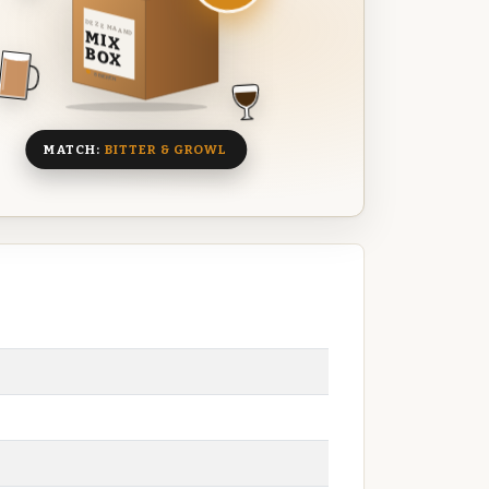
DEZE MAAND
MIX
BOX
8 BIEREN
MATCH:
BITTER & GROWL