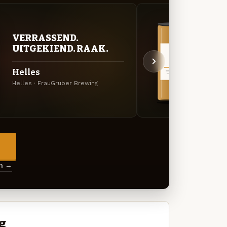
VERRASSEND.
VER
UITGEKIEND. RAAK.
UIT
Helles
Yeas
Helles · FrauGruber Brewing
Specia
→
en →
g