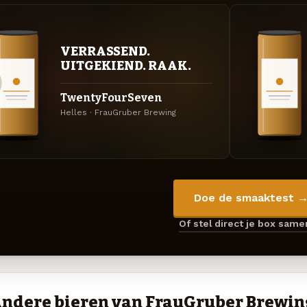
VERRASSEND.
UITGEKIEND. RAAK.
TwentyFourSeven
Helles · FrauGruber Brewing
Doe de smaaktest 
Of stel direct je box sam
ndere bieren van FrauGruber Brewin