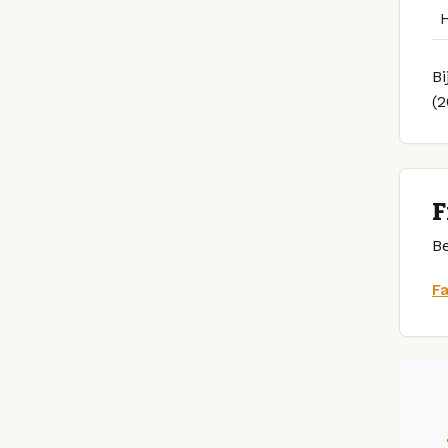
Bi
(
F
Be
F