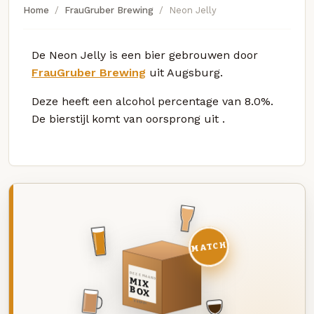
Home
FrauGruber Brewing
Neon Jelly
De Neon Jelly is een bier gebrouwen door
FrauGruber Brewing
uit Augsburg.
Deze
heeft een alcohol percentage van 8.0%.
De bierstijl komt van oorsprong uit
.
MATCH
DEZE MAAND
MIX
BOX
8 BIEREN