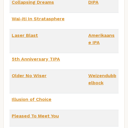
Collapsing Dreams
DIPA
Wai-iti In Stratasphere
Laser Blast
Amerikaans
e IPA
5th Anniversary TIPA
Older No Wiser
Weizendubb
elbock
Illusion of Choice
Pleased To Meet You