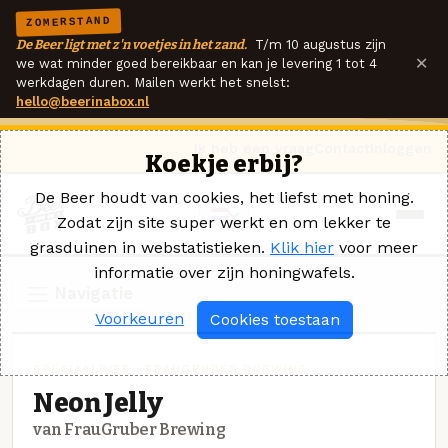
ZOMERSTAND
De Beer ligt met z'n voetjes in het zand.
T/m 10 augustus zijn
×
we wat minder goed bereikbaar en kan je levering 1 tot 4
werkdagen duren. Mailen werkt het snelst:
hello@beerinabox.nl
Ik heb een vraag
Contact
Inloggen
Koekje erbij?
De Beer houdt van cookies, het liefst met honing.
Zodat zijn site super werkt en om lekker te
grasduinen in webstatistieken.
Klik hier
voor meer
informatie over zijn honingwafels.
Navigatie
Voorkeuren
Cookies toestaan
SPECIAALBIER · FRAUGRUBER BREWING
Neon Jelly
van FrauGruber Brewing