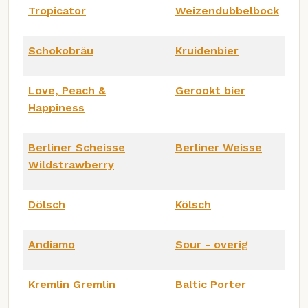
Tropicator
Weizendubbelbock
Schokobräu
Kruidenbier
Love, Peach &
Gerookt bier
Happiness
Berliner Scheisse
Berliner Weisse
Wildstrawberry
Dölsch
Kölsch
Andiamo
Sour - overig
Kremlin Gremlin
Baltic Porter