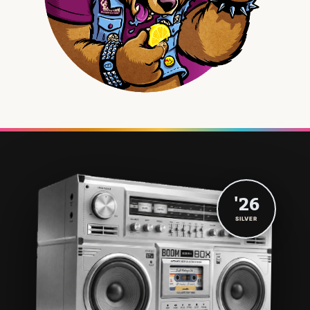
'26
SILVER