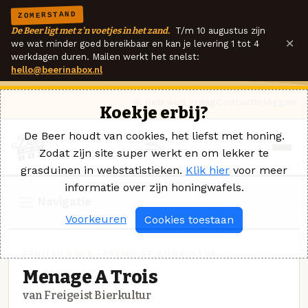
ZOMERSTAND
De Beer ligt met z'n voetjes in het zand.
T/m 10 augustus zijn
×
we wat minder goed bereikbaar en kan je levering 1 tot 4
werkdagen duren. Mailen werkt het snelst:
hello@beerinabox.nl
Ik heb een vraag
Contact
Inloggen
Koekje erbij?
De Beer houdt van cookies, het liefst met honing.
Zodat zijn site super werkt en om lekker te
grasduinen in webstatistieken.
Klik hier
voor meer
informatie over zijn honingwafels.
Navigatie
Voorkeuren
Cookies toestaan
FRUITED SOUR · FREIGEIST BIERKULTUR
Menage A Trois
van Freigeist Bierkultur