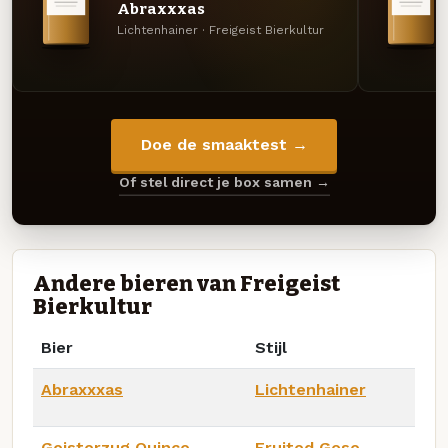
Abraxxxas
Lichtenhainer · Freigeist Bierkultur
Doe de smaaktest →
Of stel direct je box samen →
Andere bieren van Freigeist
Bierkultur
Bier
Stijl
Abraxxxas
Lichtenhainer
Geisterzug Quince
Fruited Gose