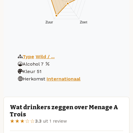
Type
Wild / ...
Alcohol
7
Kleur
51
Herkomst
Internationaal
Wat drinkers zeggen over Menage A
Trois
★★★☆☆
3.3
uit 1 review