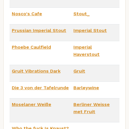
Nosco's Cafe
Stout_
Prussian Imperial Stout
Imperial Stout
Phoebe Caulfield
Imperial
Haverstout
Gruit Vibrations Dark
Gruit
Die 3 von der Tafelrunde
Barleywine
Moselaner Weiße
Berliner Weisse
met Fruit
Who the fuck Is Knaust?