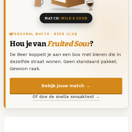
8 BIEREN
MATCH:
WILD & ZUUR
PERSONAL MATCH · BEER CLUB
Hou je van
Fruited Sour
?
De Beer koppelt je aan een box met bieren die in
dezelfde straat wonen. Geen standaard pakket.
Gewoon raak.
Bekijk jouw match →
Of doe de snelle smaaktest →