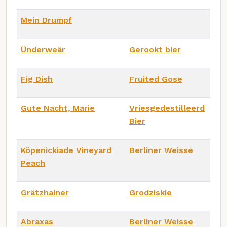
Mein Drumpf
Ünderweär
Gerookt bier
Fig Dish
Fruited Gose
Gute Nacht, Marie
Vriesgedestilleerd
Bier
Köpenickiade Vineyard
Berliner Weisse
Peach
Grätzhainer
Grodziskie
Abraxas
Berliner Weisse